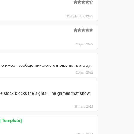
12 septembre 2022
20 juin 2022
не имеет вообще никакого отношения к этому.
20 juin 2022
life stock blocks the sights. The games that show
18 mars 2022
| Template]