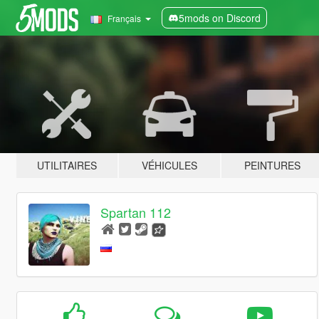
5mods on Discord
Français
UTILITAIRES
VÉHICULES
PEINTURES
Spartan 112