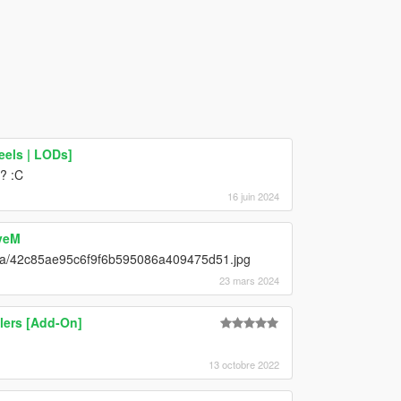
eels | LODs]
? :C
16 juin 2024
iveM
8/5a/42c85ae95c6f9f6b595086a409475d51.jpg
23 mars 2024
ilers [Add-On]
13 octobre 2022