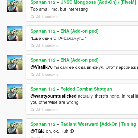
Spartan 112
»
UNSC Mongoose [Add-On] / [FiveM]
Too small imo, but interesting
Voir le contexte
Spartan 112
»
ENA [Add-on ped]
"Ещё один ЭНА-баламут..."
Voir le contexte
Spartan 112
»
ENA [Add-on ped]
@Vitalik70
ты сам её сюда впихнул. Этот персонаж 
Voir le contexte
Spartan 112
»
Folded Combat Shotgun
@wantyourntuslicked
actually, there's none. In real 
you otherwise are wrong
Voir le contexte
Spartan 112
»
Radiant Westward [Add-On | Tuning 
@TGIJ
oh, ok. Huh :D