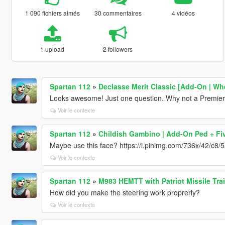
1 090 fichiers aimés
30 commentaires
4 vidéos
1 upload
2 followers
Spartan 112
»
Declasse Merit Classic [Add-On | Wh
Looks awesome! Just one question. Why not a Premier
Voir le contexte
Spartan 112
»
Childish Gambino | Add-On Ped + F
Maybe use this face? https://i.pinimg.com/736x/42/c
Voir le contexte
Spartan 112
»
M983 HEMTT with Patriot Missile Tra
How did you make the steering work proprerly?
Voir le contexte