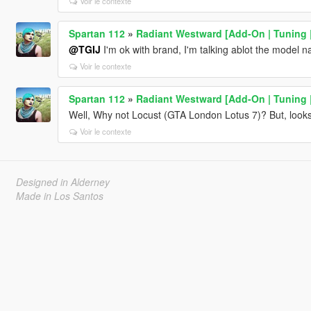
Voir le contexte
Spartan 112
»
Radiant Westward [Add-On | Tuning 
@TGIJ
I'm ok with brand, I'm talking ablot the model 
Voir le contexte
Spartan 112
»
Radiant Westward [Add-On | Tuning 
Well, Why not Locust (GTA London Lotus 7)? But, loo
Voir le contexte
Designed in Alderney
Made in Los Santos