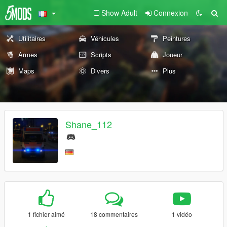
Show Adult
Connexion
Utilitaires
Véhicules
Peintures
Armes
Scripts
Joueur
Maps
Divers
Plus
Shane_112
1 fichier aimé
18 commentaires
1 vidéo