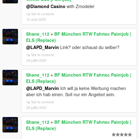
@Diamond Casino
with Zmodeler
Voir le contexte
10 août 2020
Shane_112
»
BF München RTW Fahrtec Paintjob |
ELS (Replace)
@LAPD_Marvin
Link? oder schaust du selber?
Voir le contexte
28 juillet 2020
Shane_112
»
BF München RTW Fahrtec Paintjob |
ELS (Replace)
@LAPD_Marvin
Ich will ja keine Werbung machen
aber ich hab einen. Soll nur ein Angebot sein.
Voir le contexte
28 juillet 2020
Shane_112
»
BF München RTW Fahrtec Paintjob |
ELS (Replace)