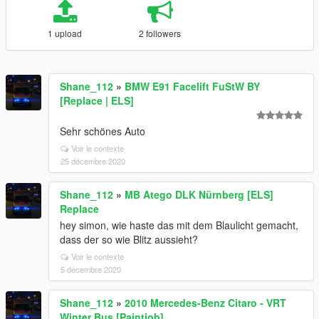
1 upload
2 followers
Shane_112
»
BMW E91 Facelift FuStW BY
[Replace | ELS]
Sehr schönes Auto
Voir le contexte
25 décembre 2020
Shane_112
»
MB Atego DLK Nürnberg [ELS]
Replace
hey simon, wie haste das mit dem Blaulicht gemacht,
dass der so wie Blitz aussieht?
Voir le contexte
5 décembre 2020
Shane_112
»
2010 Mercedes-Benz Citaro - VRT
Winter Bus [Paintjob]