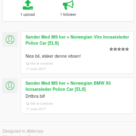
1 upload
1 follower
Sander Med MS her
»
Norwegian Vito Innsatsleder
Police Car [ELS]
Nice bil, elsker denne vitoen!
Voir le contexte
11 mars 2017
Sander Med MS her
»
Norwegian BMW X5
Innsatsleder Police Car [ELS]
Dritbra bil!
Voir le contexte
11 mars 2017
Designed in Alderney