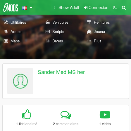
Show Adult
Connexion
Utilitaires
Véhicules
Peintures
Armes
Scripts
Joueur
Maps
Divers
Plus
Sander Med MS her
1 fichier aimé
2 commentaires
1 vidéo