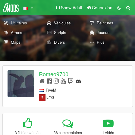
Show Adult
Connexion
Utilitaires
Véhicules
Peintures
Armes
Scripts
Joueur
Maps
Divers
Plus
Romeo9700
FiveM
3 fichiers aimés
36 commentaires
1 vidéo