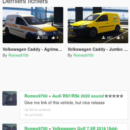
Derniers fichiers
235
4
481
5
Volkswagen Caddy - Agrimarkt B.V
Volkswagen Caddy - Jumbo Bezorgservice
By
Romeo9700
By
Romeo9700
Romeo9700
»
Audi RS7/RS6 2020 sound
Give me link of this vehicle, but nice release
Voir le contexte
30 avril 2020
Romeo9700
»
Volkswagen Golf 7.5R 2018 [Add-