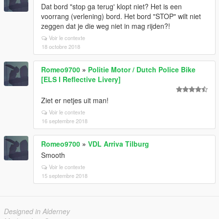
Dat bord "stop ga terug' klopt niet? Het is een
voorrang (verlening) bord. Het bord "STOP" wilt niet
zeggen dat je die weg niet in mag rijden?!
Voir le contexte
18 octobre 2018
Romeo9700
»
Politie Motor / Dutch Police Bike
[ELS I Reflective Livery]
Ziet er netjes uit man!
Voir le contexte
16 septembre 2018
Romeo9700
»
VDL Arriva Tilburg
Smooth
Voir le contexte
15 septembre 2018
Designed in Alderney