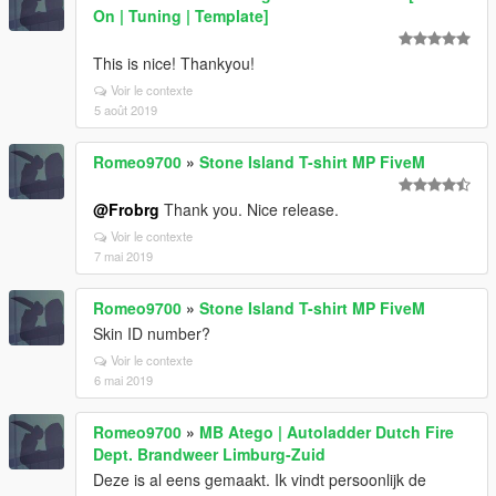
On | Tuning | Template]
This is nice! Thankyou!
Voir le contexte
5 août 2019
Romeo9700
»
Stone Island T-shirt MP FiveM
@Frobrg
Thank you. Nice release.
Voir le contexte
7 mai 2019
Romeo9700
»
Stone Island T-shirt MP FiveM
Skin ID number?
Voir le contexte
6 mai 2019
Romeo9700
»
MB Atego | Autoladder Dutch Fire
Dept. Brandweer Limburg-Zuid
Deze is al eens gemaakt. Ik vindt persoonlijk de