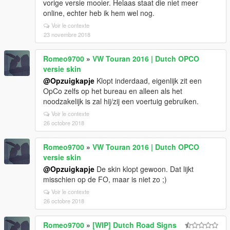
vorige versie mooier. Helaas staat die niet meer
online, echter heb ik hem wel nog.
Voir le contexte
23 novembre 2018
Romeo9700
»
VW Touran 2016 | Dutch OPCO
versie skin
@Opzuigkapje
Klopt inderdaad, eigenlijk zit een
OpCo zelfs op het bureau en alleen als het
noodzakelijk is zal hij/zij een voertuig gebruiken.
Voir le contexte
26 octobre 2018
Romeo9700
»
VW Touran 2016 | Dutch OPCO
versie skin
@Opzuigkapje
De skin klopt gewoon. Dat lijkt
misschien op de FO, maar is niet zo ;)
Voir le contexte
26 octobre 2018
Romeo9700
»
[WIP] Dutch Road Signs