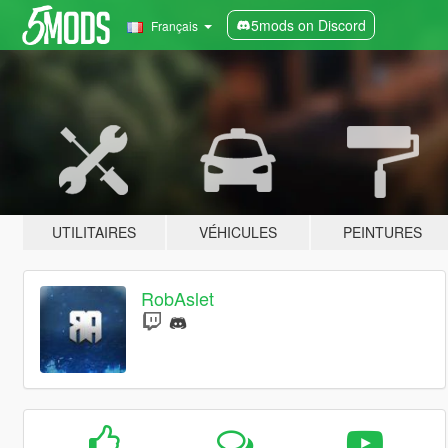
5mods on Discord
Français
UTILITAIRES
VÉHICULES
PEINTURES
RobAslet