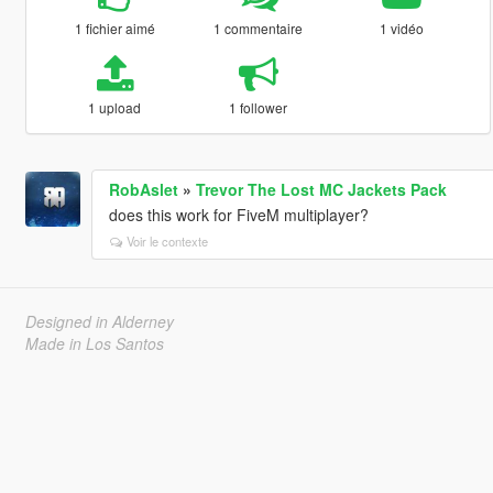
1 fichier aimé
1 commentaire
1 vidéo
1 upload
1 follower
RobAslet
»
Trevor The Lost MC Jackets Pack
does this work for FiveM multiplayer?
Voir le contexte
Designed in Alderney
Made in Los Santos