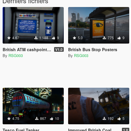
Derniers fichiers
4.67
1 188
9
5.0
775
9
British ATM cashpoint [reskin]
British Bus Stop Posters
V1.0
By
RSG003
By
RSG003
4.75
867
10
192
5
Tesco Fuel Tanker
Improved British Coal Bulldozer Paintjob
1.0