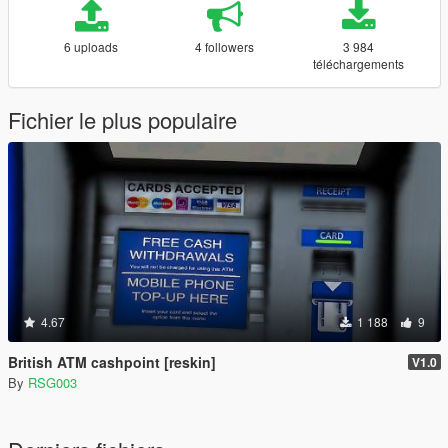
6 uploads
4 followers
3 984
téléchargements
Fichier le plus populaire
4.67
1 188
9
British ATM cashpoint [reskin]
V1.0
By
RSG003