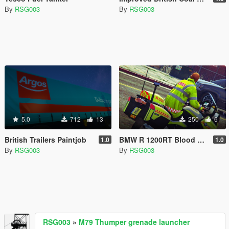
By
RSG003
By
RSG003
5.0
712
13
250
6
British Trailers Paintjob
BMW R 1200RT Blood Bike [RESKIN]
1.0
1.0
By
RSG003
By
RSG003
RSG003
»
M79 Thumper grenade launcher