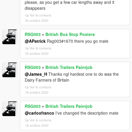
please, as you get a few car lengths away and it
disappears
Voir le contexte
30 octobre 2020
RSG003
»
British Bus Stop Posters
@APatrick
Rsg003#1670 there you go mate
Voir le contexte
25 octobre 2020
RSG003
»
British Trailers Paintjob
@James_H
Thanks ngl hardest one to do was the
Dairy Farmers of Britain
Voir le contexte
18 octobre 2020
RSG003
»
British Trailers Paintjob
@carloxfranco
I've changed the description mate
Voir le contexte
18 octobre 2020