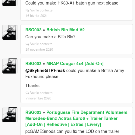
Could you make HK69-A1 baton gun next please
Voir le contexte
16 février 2021
RSG003
»
British Bin Mod V2
Can you make a Biffa Bin?
Voir le contexte
24 novembre 2020
RSG003
»
MRAP Cougar 4x4 [Add-On]
@SkylineGTRFreak
could you make a British Army
Foxhound please.
Thanks
Voir le contexte
7 novembre 2020
RSG003
»
Portuguese Fire Department Volunteers
Mercedes-Benz Actros Euro6 + Trailer Tanker
[Add-On | Reflective | Extras | Livery]
pcGAMESmods can you fix the LOD on the trailer