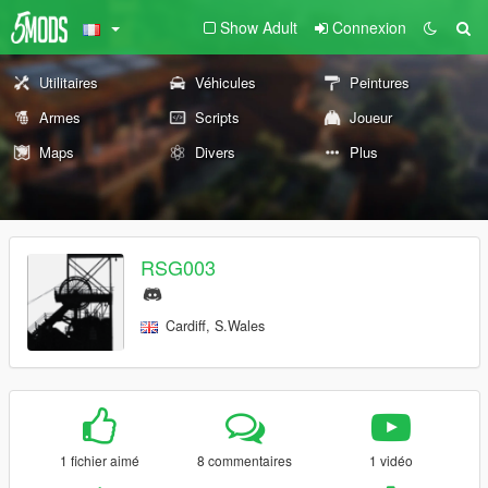
Show Adult
Connexion
Utilitaires
Véhicules
Peintures
Armes
Scripts
Joueur
Maps
Divers
Plus
RSG003
Cardiff, S.Wales
1 fichier aimé
8 commentaires
1 vidéo