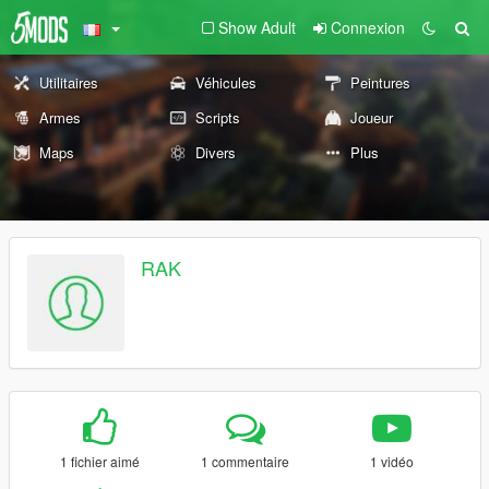
Show Adult
Connexion
Utilitaires
Véhicules
Peintures
Armes
Scripts
Joueur
Maps
Divers
Plus
RAK
1 fichier aimé
1 commentaire
1 vidéo