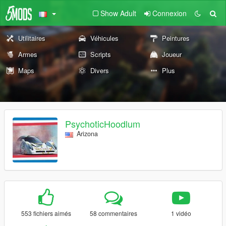
Show Adult
Connexion
Utilitaires
Véhicules
Peintures
Armes
Scripts
Joueur
Maps
Divers
Plus
PsychoticHoodlum
Arizona
553 fichiers aimés
58 commentaires
1 vidéo