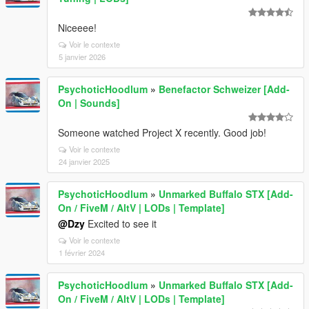
Niceeee!
Voir le contexte
5 janvier 2026
PsychoticHoodlum
»
Benefactor Schweizer [Add-
On | Sounds]
Someone watched Project X recently. Good job!
Voir le contexte
24 janvier 2025
PsychoticHoodlum
»
Unmarked Buffalo STX [Add-
On / FiveM / AltV | LODs | Template]
@Dzy
Excited to see it
Voir le contexte
1 février 2024
PsychoticHoodlum
»
Unmarked Buffalo STX [Add-
On / FiveM / AltV | LODs | Template]