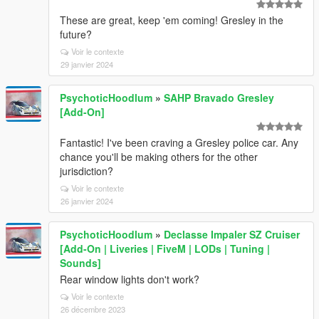
These are great, keep 'em coming! Gresley in the
future?
Voir le contexte
29 janvier 2024
PsychoticHoodlum
»
SAHP Bravado Gresley
[Add-On]
Fantastic! I've been craving a Gresley police car. Any
chance you'll be making others for the other
jurisdiction?
Voir le contexte
26 janvier 2024
PsychoticHoodlum
»
Declasse Impaler SZ Cruiser
[Add-On | Liveries | FiveM | LODs | Tuning |
Sounds]
Rear window lights don't work?
Voir le contexte
26 décembre 2023