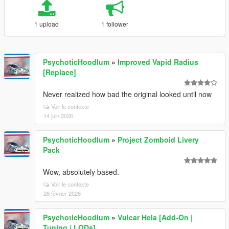
1 upload
1 follower
PsychoticHoodlum
»
Improved Vapid Radius
[Replace]
Never realized how bad the original looked until now
Voir le contexte
14 juin 2026
PsychoticHoodlum
»
Project Zomboid Livery
Pack
Wow, absolutely based.
Voir le contexte
26 février 2026
PsychoticHoodlum
»
Vulcar Hela [Add-On |
Tuning | LODs]