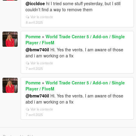
@iccldoe
hi I tried some stuff yesterday, but I still
couldn’t find a way to remove them
Voir le contexte
8 avril 2025
Pomme
»
World Trade Center 5 / Add-on / Single
Player / FiveM
@bmw740il
Hi. Yes the vents. I am aware of those
and i am working on a fix
Voir le contexte
7 avril 2025
Pomme
»
World Trade Center 5 / Add-on / Single
Player / FiveM
@bmw740il
Hi. Yes the vents. I am aware of those
abd i am working on a fix
Voir le contexte
7 avril 2025