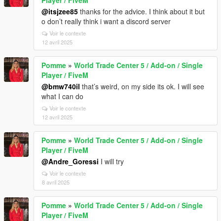
@itsjzee85
thanks for the advice. I think about it but
o don’t really think i want a discord server
Voir le contexte
12 avril 2025
Pomme
»
World Trade Center 5 / Add-on / Single
Player / FiveM
@bmw740il
that’s weird, on my side its ok. I will see
what I can do
Voir le contexte
12 avril 2025
Pomme
»
World Trade Center 5 / Add-on / Single
Player / FiveM
@Andre_Goressi
I will try
Voir le contexte
8 avril 2025
Pomme
»
World Trade Center 5 / Add-on / Single
Player / FiveM