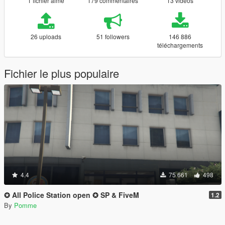
1 fichier aimé
179 commentaires
13 vidéos
26 uploads
51 followers
146 886
téléchargements
Fichier le plus populaire
4.4
75 661
498
✪ All Police Station open ✪ SP & FiveM
1.2
By
Pomme