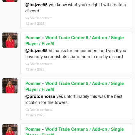
@itsjzee85
you know what you’re right I will create a
discord
Voir le contexte
12 avril 2025
Pomme
»
World Trade Center 5 / Add-on / Single
Player / FiveM
@itsjzee85
hi thanks for the comment and yes if you
have any screenshots share them to me by discord
Voir le contexte
12 avril 2025
Pomme
»
World Trade Center 5 / Add-on / Single
Player / FiveM
@protonhorse
yes unfortunately this was the best
location for the towers.
Voir le contexte
12 avril 2025
Pomme
»
World Trade Center 5 / Add-on / Single
Player / FiveM