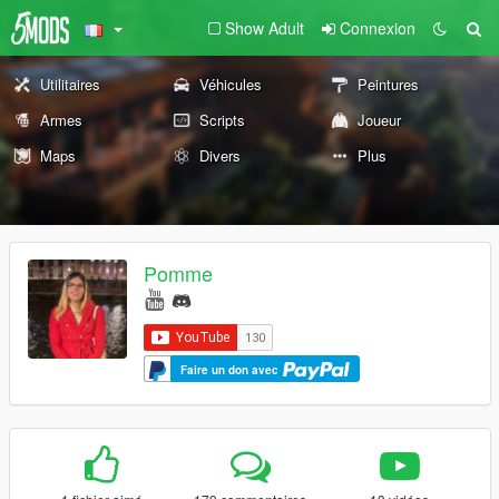
Show Adult
Connexion
Utilitaires
Véhicules
Peintures
Armes
Scripts
Joueur
Maps
Divers
Plus
Pomme
Faire un don avec