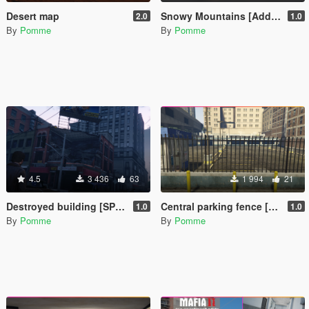
Desert map
Snowy Mountains [Add-On SP]
2.0
1.0
By
Pomme
By
Pomme
4.5
3 436
63
1 994
21
Destroyed building [SP / FiveM]
Central parking fence [SP / FiveM]
1.0
1.0
By
Pomme
By
Pomme