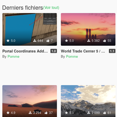
Derniers fichiers
(Voir tout)
5.0
644
7
5.0
5 382
55
Portal Coordinates Addon for Blender / CodeWalker
World Trade Center 5 / Add-on / Single Player / FiveM
1.0
1.1
By
Pomme
By
Pomme
4.9
3 294
37
5.0
2 099
61