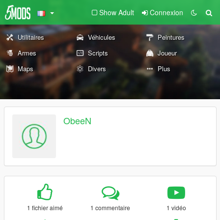
Show Adult
Connexion
Utilitaires
Véhicules
Peintures
Armes
Scripts
Joueur
Maps
Divers
Plus
ObeeN
1 fichier aimé
1 commentaire
1 vidéo