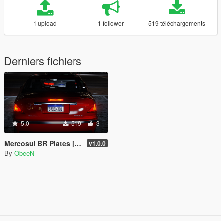
1 upload
1 follower
519 téléchargements
Derniers fichiers
5.0
519
3
Mercosul BR Plates [Add-On | Reflective | Real Font]
v1.0.0
By
ObeeN