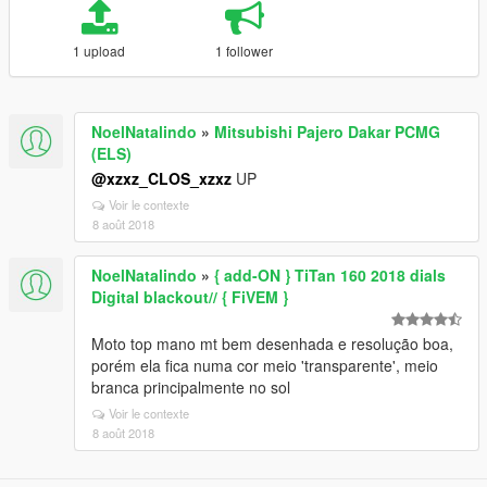
1 upload
1 follower
NoelNatalindo
»
Mitsubishi Pajero Dakar PCMG
(ELS)
@xzxz_CLOS_xzxz
UP
Voir le contexte
8 août 2018
NoelNatalindo
»
{ add-ON } TiTan 160 2018 dials
Digital blackout// { FiVEM }
Moto top mano mt bem desenhada e resolução boa,
porém ela fica numa cor meio 'transparente', meio
branca principalmente no sol
Voir le contexte
8 août 2018