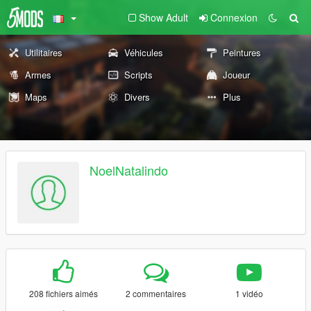
Show Adult
Connexion
Utilitaires
Véhicules
Peintures
Armes
Scripts
Joueur
Maps
Divers
Plus
NoelNatalindo
208 fichiers aimés
2 commentaires
1 vidéo