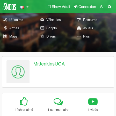
Show Adult
Connexion
Utilitaires
Véhicules
Peintures
Armes
Scripts
Joueur
Maps
Divers
Plus
MrJenkinsUGA
1 fichier aimé
1 commentaire
1 vidéo