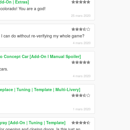
d-On | Extras]
colorado! You are a god!
25 mars 2020
g I can do without re-verifying my whole game?
4 mars 2020
o Concept Car [Add-On l Manual Spoiler]
cars.
4 mars 2020
lace | Tuning | Template | Multi-Livery]
1 mars 2020
gray [Add-On | Tuning | Template]
or opening and closing doors. Is this just an