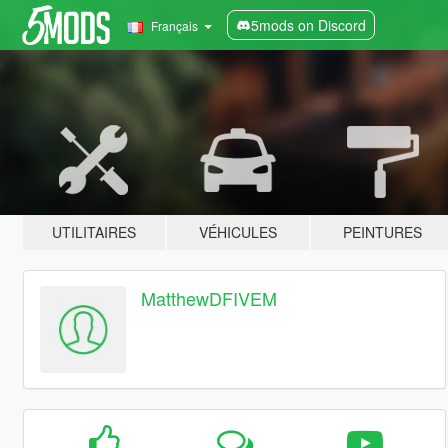
5mods on Discord
Français
UTILITAIRES
VÉHICULES
PEINTURES
MatthewDFIVEM