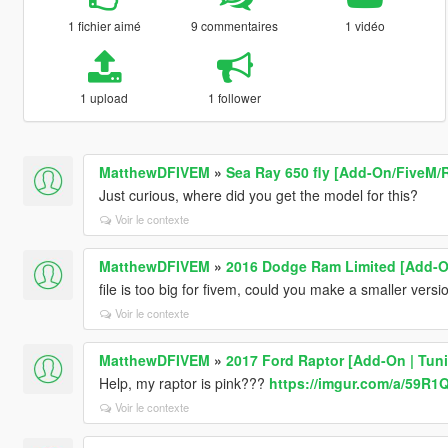
1 fichier aimé
9 commentaires
1 vidéo
1 upload
1 follower
MatthewDFIVEM
»
Sea Ray 650 fly [Add-On/FiveM/
Just curious, where did you get the model for this?
Voir le contexte
MatthewDFIVEM
»
2016 Dodge Ram Limited [Add-On
file is too big for fivem, could you make a smaller ver
Voir le contexte
MatthewDFIVEM
»
2017 Ford Raptor [Add-On | Tun
Help, my raptor is pink???
https://imgur.com/a/59R1
Voir le contexte