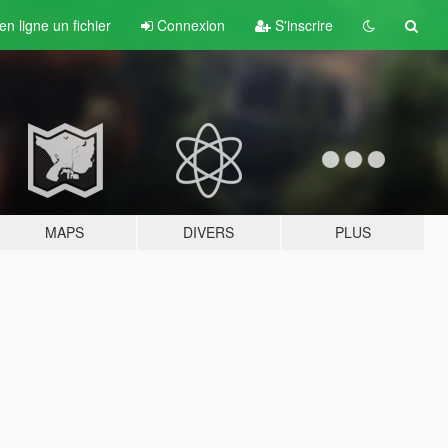
n ligne un fichier
Connexion
S'inscrire
MAPS
DIVERS
PLUS