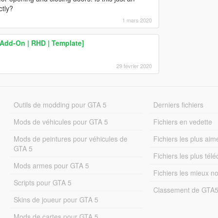
ctly?
1 mars 2020
[Add-On | RHD | Template]
29 février 2020
Outils de modding pour GTA 5
Derniers fichiers
Mods de véhicules pour GTA 5
Fichiers en vedette
Mods de peintures pour véhicules de
Fichiers les plus aim
GTA 5
Fichiers les plus tél
Mods armes pour GTA 5
Fichiers les mieux n
Scripts pour GTA 5
Classement de GTA
Skins de joueur pour GTA 5
Mods de cartes pour GTA 5