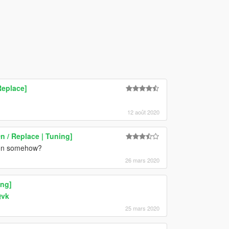
Replace]
12 août 2020
 / Replace | Tuning]
sion somehow?
26 mars 2020
ing]
Qvk
25 mars 2020