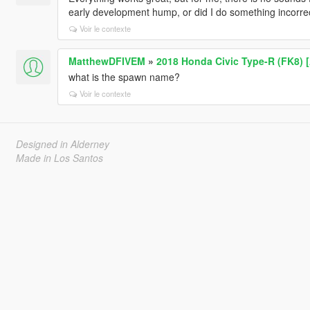
early development hump, or did I do something incorre
Voir le contexte
MatthewDFIVEM
»
2018 Honda Civic Type-R (FK8) 
what is the spawn name?
Voir le contexte
Designed in Alderney
Made in Los Santos