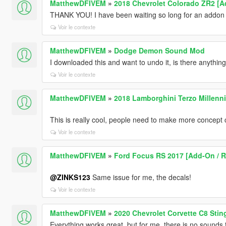
MatthewDFIVEM
»
2018 Chevrolet Colorado ZR2 [Ad
THANK YOU! I have been waiting so long for an addon 
Voir le contexte
MatthewDFIVEM
»
Dodge Demon Sound Mod
I downloaded this and want to undo it, is there anythin
Voir le contexte
MatthewDFIVEM
»
2018 Lamborghini Terzo Millenni
This is really cool, people need to make more concept 
Voir le contexte
MatthewDFIVEM
»
Ford Focus RS 2017 [Add-On / Rep
@ZINKS123
Same issue for me, the decals!
Voir le contexte
MatthewDFIVEM
»
2020 Chevrolet Corvette C8 Stin
Everything works great, but for me, there is no sounds f