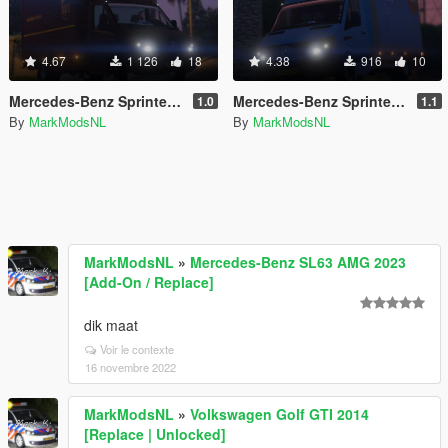
4.67
1 126
18
4.38
916
10
Mercedes-Benz Sprinter UPS Paintjob [4K] [Replace] [European Plates]
Mercedes-Benz Sprinter Coolblue paintjob [4K] [Replace]
1.0
1.1
By
MarkModsNL
By
MarkModsNL
MarkModsNL
»
Mercedes-Benz SL63 AMG 2023
[Add-On / Replace]
dik maat
Voir le contexte
16 novembre 2022
MarkModsNL
»
Volkswagen Golf GTI 2014
[Replace | Unlocked]