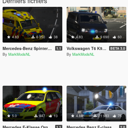
Derniers fichiers
4.83
6 350
38
4.83
9 690
60
Mercedes-Benz Spinter 2016 Dutch Otaris BZK/OOV [Template/Reflective/ELS/HQ]
Volkswagen T6 K9 Unit [HQ/Replace]
1.1
BETA 3.0
By
MarkModsNL
By
MarkModsNL
5.0
947
13
4.88
21 983
75
Mercedes E-Klasse Orgaandonatie [4K/Reflective/Replace]
Mercedes Benz E-class Dutch Unmarked Police [Replace | ELS]
1.1
2.0