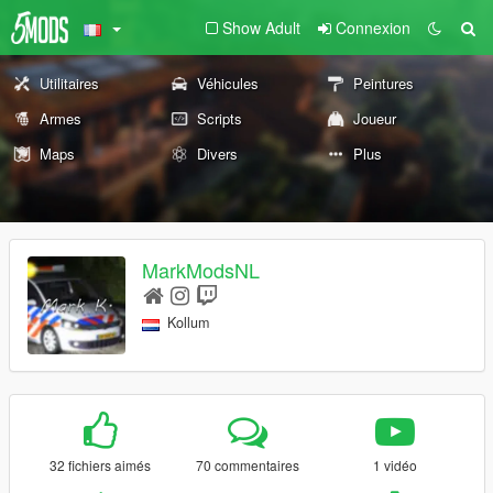
Show Adult
Connexion
Utilitaires
Véhicules
Peintures
Armes
Scripts
Joueur
Maps
Divers
Plus
MarkModsNL
Kollum
32 fichiers aimés
70 commentaires
1 vidéo