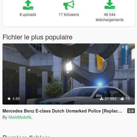
8 uploads
17 followers
46 544
téléchargements
Fichier le plus populaire
4.88
21 983
75
Mercedes Benz E-class Dutch Unmarked Police [Replace | ELS]
2.0
By
MarkModsNL