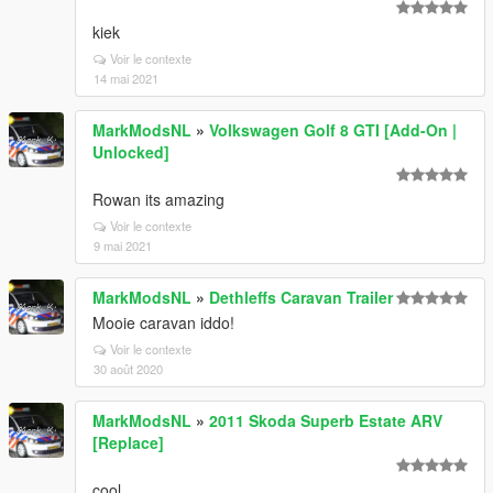
kiek
Voir le contexte
14 mai 2021
MarkModsNL
»
Volkswagen Golf 8 GTI [Add-On |
Unlocked]
Rowan its amazing
Voir le contexte
9 mai 2021
MarkModsNL
»
Dethleffs Caravan Trailer
Mooie caravan iddo!
Voir le contexte
30 août 2020
MarkModsNL
»
2011 Skoda Superb Estate ARV
[Replace]
cool