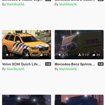
By
MarkModsNL
By
MarkModsNL
5.0
1 401
15
4.75
4 131
34
Volvo XC90 Dutch Lifeguard [4K]
Mercedes-Benz Sprinter DHL Paintjob [4K] [European Plates]
1.0
1.5
By
MarkModsNL
By
MarkModsNL