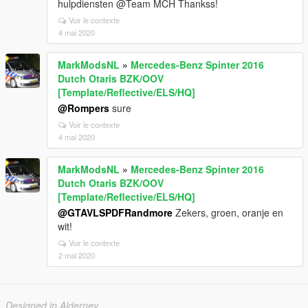
hulpdiensten @Team MCH Thankss!
Voir le contexte
4 mai 2020
MarkModsNL
»
Mercedes-Benz Spinter 2016
Dutch Otaris BZK/OOV
[Template/Reflective/ELS/HQ]
@Rompers
sure
Voir le contexte
4 mai 2020
MarkModsNL
»
Mercedes-Benz Spinter 2016
Dutch Otaris BZK/OOV
[Template/Reflective/ELS/HQ]
@GTAVLSPDFRandmore
Zekers, groen, oranje en
wit!
Voir le contexte
2 mai 2020
Designed in Alderney