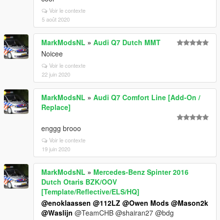
Voir le contexte
5 août 2020
MarkModsNL
»
Audi Q7 Dutch MMT
Noicee
Voir le contexte
22 juin 2020
MarkModsNL
»
Audi Q7 Comfort Line [Add-On /
Replace]
enggg brooo
Voir le contexte
19 juin 2020
MarkModsNL
»
Mercedes-Benz Spinter 2016
Dutch Otaris BZK/OOV
[Template/Reflective/ELS/HQ]
@enoklaassen
@112LZ
@Owen Mods
@Mason2k
@Waslijn
@TeamCHB @shairan27 @bdg