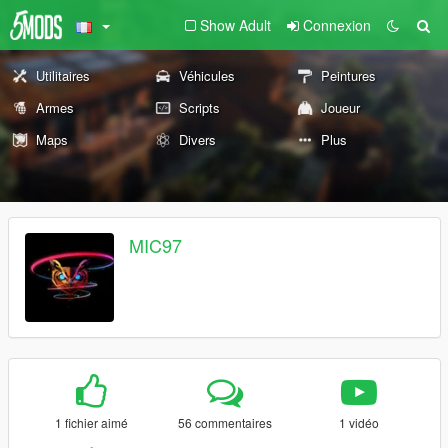
Show Adult
Connexion
Utilitaires
Véhicules
Peintures
Armes
Scripts
Joueur
Maps
Divers
Plus
MIC97
1 fichier aimé
56 commentaires
1 vidéo