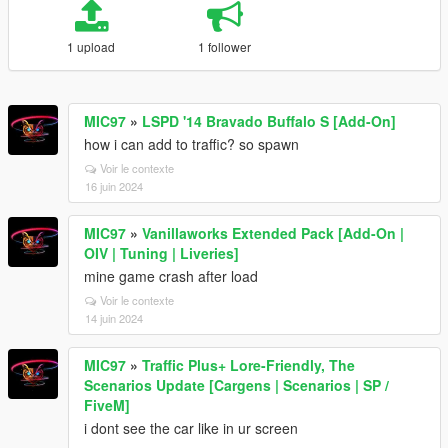
1 upload
1 follower
MIC97
»
LSPD '14 Bravado Buffalo S [Add-On]
how i can add to traffic? so spawn
Voir le contexte
16 juin 2024
MIC97
»
Vanillaworks Extended Pack [Add-On |
OIV | Tuning | Liveries]
mine game crash after load
Voir le contexte
14 juin 2024
MIC97
»
Traffic Plus+ Lore-Friendly, The
Scenarios Update [Cargens | Scenarios | SP /
FiveM]
i dont see the car like in ur screen