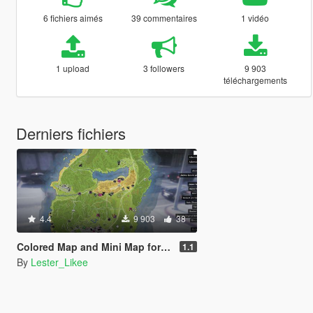
6 fichiers aimés
39 commentaires
1 vidéo
1 upload
3 followers
9 903
téléchargements
Derniers fichiers
4.4
9 903
38
Colored Map and Mini Map for GTA 1.69 update
1.1
By
Lester_Likee