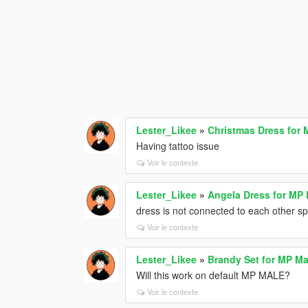
Lester_Likee
»
Christmas Dress for
Having tattoo issue
Voir le contexte
Lester_Likee
»
Angela Dress for MP
dress is not connected to each other sp
Voir le contexte
Lester_Likee
»
Brandy Set for MP Ma
Will this work on default MP MALE?
Voir le contexte