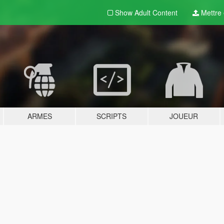
Show Adult
Content
Mettre e
ARMES
SCRIPTS
JOUEUR