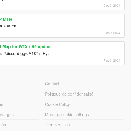
10 août 2024
MP Male
ransparent
8 août 2024
i Map for GTA 1.69 update
tps://discord.gg/dV487vhHyz
7 août 2024
Contact
Politique de confidentialité
és
Cookie Policy
échargés
Manage cookie settings
otés
Terms of Use