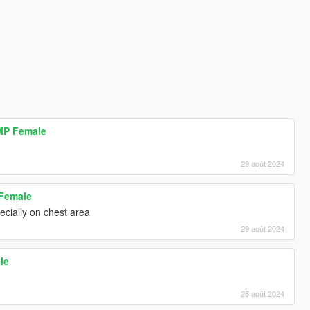
 MP Female
29 août 2024
 Female
ecially on chest area
29 août 2024
le
25 août 2024