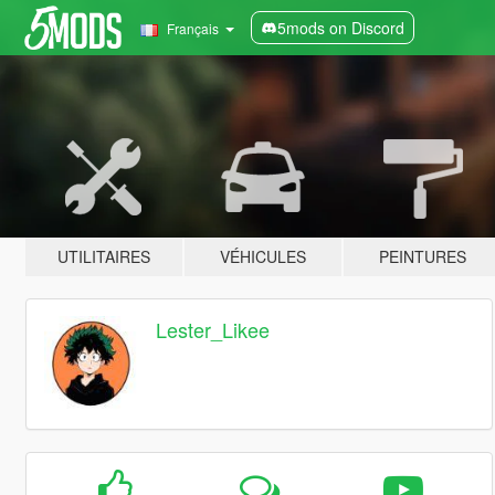
5mods on Discord
Français
UTILITAIRES
VÉHICULES
PEINTURES
Lester_Likee