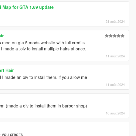
i Map for GTA 1.69 update
21 août 2024
ir
s mod on gta 5 mods website with full credits
 made a .oiv to install multiple hairs at once.
11 août 2024
rt Hair
I made an oiv to install them. if you allow me
11 août 2024
em (made a oiv to install them in barber shop)
10 août 2024
e you credits