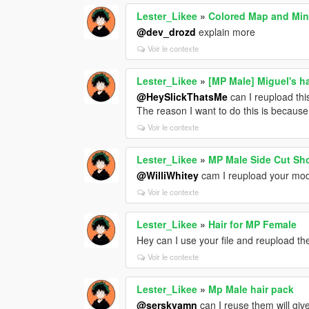
Lester_Likee
»
Colored Map and Min
@dev_drozd
explain more
Voir le contexte
Lester_Likee
»
[MP Male] Miguel's ha
@HeySlickThatsMe
can I reupload thi
The reason I want to do this is because I
Voir le contexte
Lester_Likee
»
MP Male Side Cut Sho
@WilliWhitey
cam I reupload your mod 
Voir le contexte
Lester_Likee
»
Hair for MP Female
Hey can I use your file and reupload th
Voir le contexte
Lester_Likee
»
Mp Male hair pack
@serskyamn
can I reuse them will giv