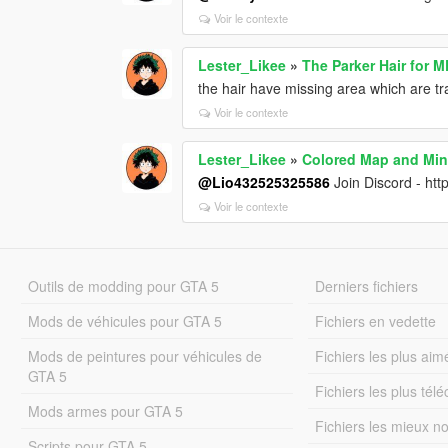
Voir le contexte
Lester_Likee
»
The Parker Hair for 
the hair have missing area which are t
Voir le contexte
Lester_Likee
»
Colored Map and Min
@Lio432525325586
Join Discord - ht
Voir le contexte
Outils de modding pour GTA 5
Derniers fichiers
Mods de véhicules pour GTA 5
Fichiers en vedette
Mods de peintures pour véhicules de
Fichiers les plus aim
GTA 5
Fichiers les plus tél
Mods armes pour GTA 5
Fichiers les mieux n
Scripts pour GTA 5