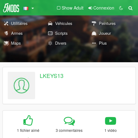
Show Adult
Connexion
Utilitaires
Véhicules
Peintures
Armes
Scripts
Joueur
Maps
Divers
Plus
LKEYS13
1 fichier aimé
3 commentaires
1 vidéo