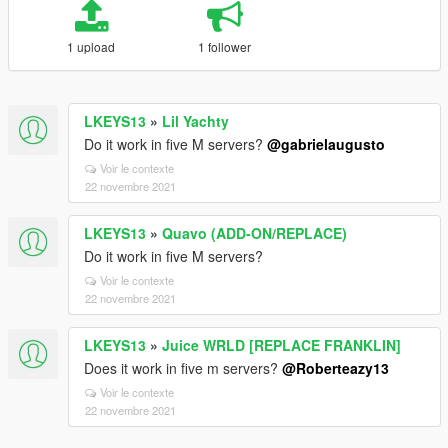
1 upload
1 follower
LKEYS13
»
Lil Yachty
Do it work in five M servers?
@gabrielaugusto
Voir le contexte
22 novembre 2021
LKEYS13
»
Quavo (ADD-ON/REPLACE)
Do it work in five M servers?
Voir le contexte
22 novembre 2021
LKEYS13
»
Juice WRLD [REPLACE FRANKLIN]
Does it work in five m servers?
@Roberteazy13
Voir le contexte
22 novembre 2021