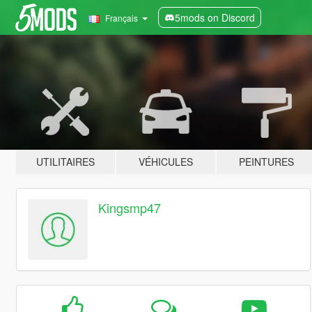
5mods on Discord
Français
UTILITAIRES
VÉHICULES
PEINTURES
Kingsmp47