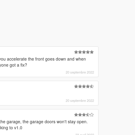
n you accelerate the front goes down and when
yone got a fix?
20 septembre 2022
20 septembre 2022
 the garage, the garage doors won't stay open.
king to v1.0
23 avril 2022