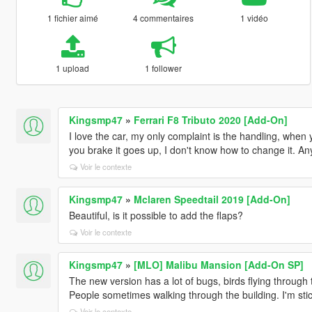
1 fichier aimé
4 commentaires
1 vidéo
1 upload
1 follower
Kingsmp47
»
Ferrari F8 Tributo 2020 [Add-On]
I love the car, my only complaint is the handling, whe
you brake it goes up, I don't know how to change it. An
Voir le contexte
Kingsmp47
»
Mclaren Speedtail 2019 [Add-On]
Beautiful, is it possible to add the flaps?
Voir le contexte
Kingsmp47
»
[MLO] Malibu Mansion [Add-On SP]
The new version has a lot of bugs, birds flying through
People sometimes walking through the building. I'm stic
Voir le contexte