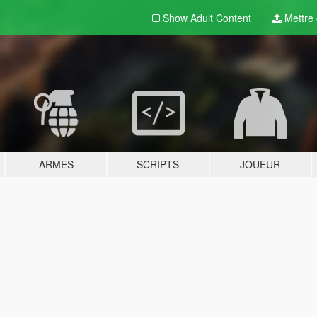
Show Adult
Content
Mettre e
ARMES
SCRIPTS
JOUEUR