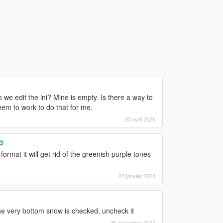
we edit the ini? Mine is empty. Is there a way to
em to work to do that for me.
20 avril 2026
3
mat it will get rid of the greenish purple tones
22 janvier 2023
e very bottom snow is checked, uncheck it
25 décembre 2022