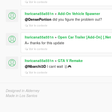
Voir le contexte
Itsricana55a551n
»
Add-On Vehicle Spawner
@DensePortion
did you figure the problem out?
Voir le contexte
Itsricana55a551n
»
Open Car Trailer [Add-On] [.Net 
A+ thanks for this update
Voir le contexte
Itsricana55a551n
»
GTA V Remake
@Nbarchi3D
I cant wait 🥇🎮
Voir le contexte
Designed in Alderney
Made in Los Santos