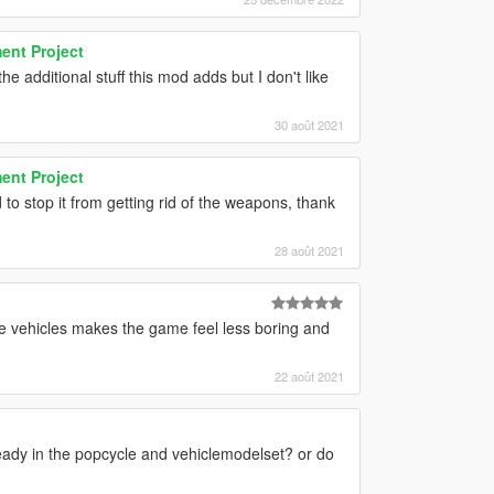
ent Project
the additional stuff this mod adds but I don't like
30 août 2021
ent Project
o stop it from getting rid of the weapons, thank
28 août 2021
he vehicles makes the game feel less boring and
22 août 2021
ady in the popcycle and vehiclemodelset? or do