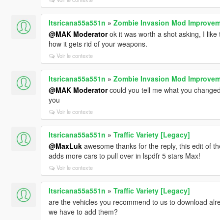
Itsricana55a551n
»
Zombie Invasion Mod Improvem
@MAK Moderator
ok it was worth a shot asking, I like 
how it gets rid of your weapons.
Voir le contexte
Itsricana55a551n
»
Zombie Invasion Mod Improvem
@MAK Moderator
could you tell me what you changed t
you
Voir le contexte
Itsricana55a551n
»
Traffic Variety [Legacy]
@MaxLuk
awesome thanks for the reply, this edit of t
adds more cars to pull over in lspdfr 5 stars Max!
Voir le contexte
Itsricana55a551n
»
Traffic Variety [Legacy]
are the vehicles you recommend to us to download alre
we have to add them?