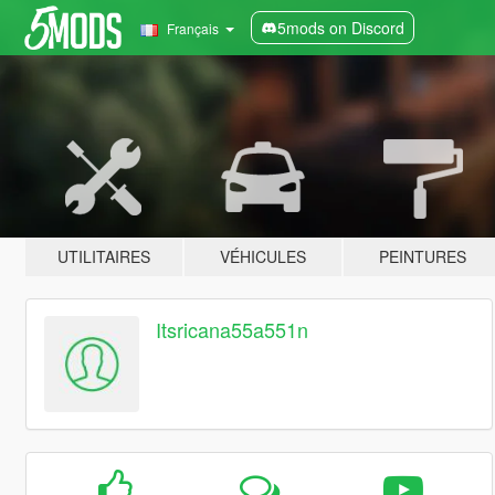
5mods on Discord
Français
UTILITAIRES
VÉHICULES
PEINTURES
Itsricana55a551n