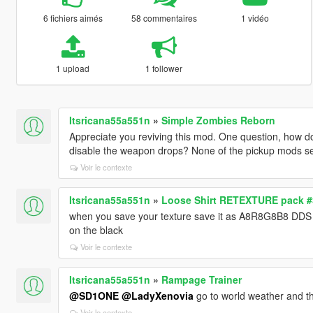
6 fichiers aimés
58 commentaires
1 vidéo
1 upload
1 follower
Itsricana55a551n
»
Simple Zombies Reborn
Appreciate you reviving this mod. One question, how do 
disable the weapon drops? None of the pickup mods se
Voir le contexte
Itsricana55a551n
»
Loose Shirt RETEXTURE pack #
when you save your texture save it as A8R8G8B8 DDS for
on the black
Voir le contexte
Itsricana55a551n
»
Rampage Trainer
@SD1ONE
@LadyXenovia
go to world weather and th
Voir le contexte