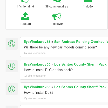
1 fichier aimé
38 commentaires
1 vidéo
1 upload
1 follower
IlyaVinokurov55
»
San Andreas Policing Overhaul 
Will there be any new car models coming soon?
Voir le contexte
IlyaVinokurov55
»
Los Santos County Sheriff Pack
How to install DLC on this pack?
Voir le contexte
IlyaVinokurov55
»
Los Santos County Sheriff Pack
How to install DLS?
Voir le contexte