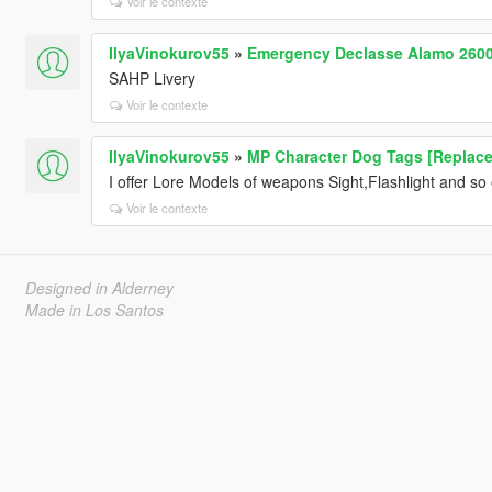
Voir le contexte
IlyaVinokurov55
»
Emergency Declasse Alamo 260
SAHP Livery
Voir le contexte
IlyaVinokurov55
»
MP Character Dog Tags [Replace
I offer Lore Models of weapons Sight,Flashlight and so 
Voir le contexte
Designed in Alderney
Made in Los Santos