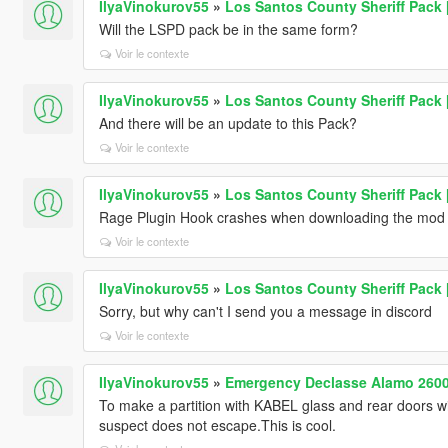
IlyaVinokurov55
»
Los Santos County Sheriff Pack
Will the LSPD pack be in the same form?
Voir le contexte
IlyaVinokurov55
»
Los Santos County Sheriff Pack
And there will be an update to this Pack?
Voir le contexte
IlyaVinokurov55
»
Los Santos County Sheriff Pack
Rage Plugin Hook crashes when downloading the mod
Voir le contexte
IlyaVinokurov55
»
Los Santos County Sheriff Pack
Sorry, but why can't I send you a message in discord
Voir le contexte
IlyaVinokurov55
»
Emergency Declasse Alamo 260
To make a partition with KABEL glass and rear doors wit
suspect does not escape.This is cool.