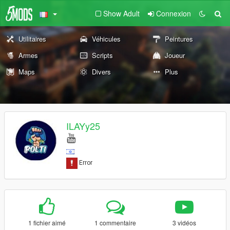
Show Adult
Connexion
Utilitaires
Véhicules
Peintures
Armes
Scripts
Joueur
Maps
Divers
Plus
ILAYy25
1 fichier aimé
1 commentaire
3 vidéos