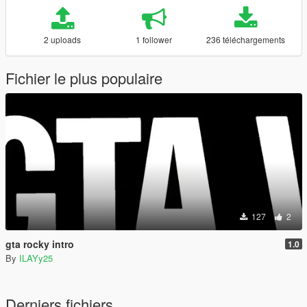
2 uploads
1 follower
236 téléchargements
Fichier le plus populaire
127
2
gta rocky intro
1.0
By
ILAYy25
Derniers fichiers