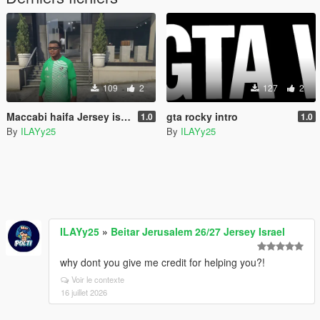
109
2
127
2
Maccabi haifa Jersey israel
gta rocky intro
1.0
1.0
By
ILAYy25
By
ILAYy25
ILAYy25
»
Beitar Jerusalem 26/27 Jersey Israel
why dont you give me credit for helping you?!
Voir le contexte
16 juillet 2026