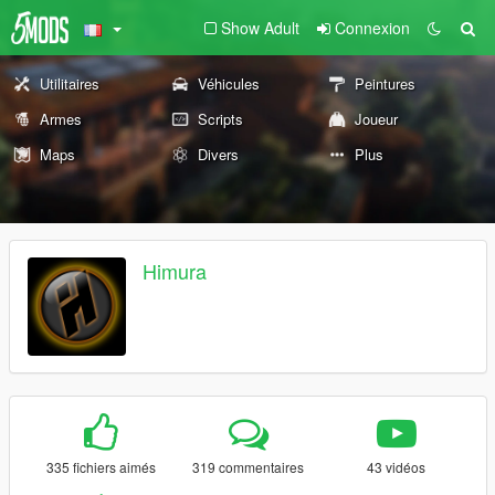
Show Adult
Connexion
Utilitaires
Véhicules
Peintures
Armes
Scripts
Joueur
Maps
Divers
Plus
Himura
335 fichiers aimés
319 commentaires
43 vidéos