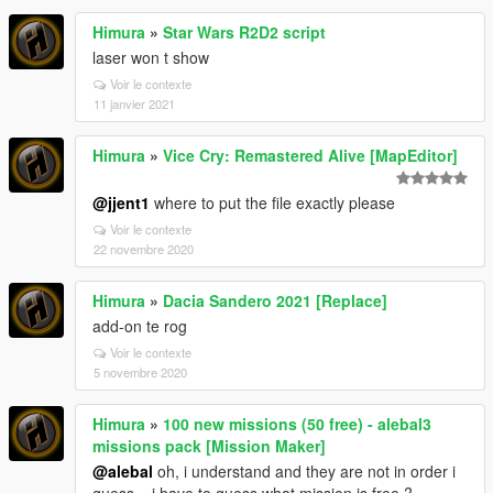
Himura
»
Star Wars R2D2 script
laser won t show
Voir le contexte
11 janvier 2021
Himura
»
Vice Cry: Remastered Alive [MapEditor]
@jjent1
where to put the file exactly please
Voir le contexte
22 novembre 2020
Himura
»
Dacia Sandero 2021 [Replace]
add-on te rog
Voir le contexte
5 novembre 2020
Himura
»
100 new missions (50 free) - alebal3
missions pack [Mission Maker]
@alebal
oh, i understand and they are not in order i