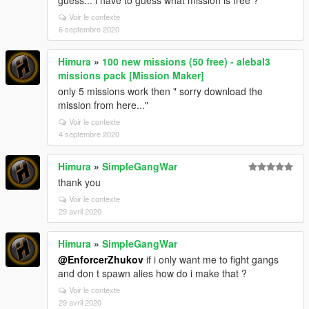
guess... i have to guess what mission is free ?
Voir le contexte
6 septembre 2020
Himura
»
100 new missions (50 free) - alebal3
missions pack [Mission Maker]
only 5 missions work then " sorry download the
mission from here..."
Voir le contexte
4 septembre 2020
Himura
»
SimpleGangWar
thank you
Voir le contexte
29 avril 2020
Himura
»
SimpleGangWar
@EnforcerZhukov
if i only want me to fight gangs
and don t spawn alies how do i make that ?
Voir le contexte
29 avril 2020