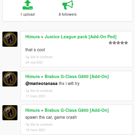
1 upload
8 followers
Himura
»
Justice League pack [Add-On Ped]
that s cool
Voir le contexte
24 mai 2021
Himura
»
Brabus G-Class G800 [Add-On]
@matteotanasa
thx i will try
Voir le contexte
17 mars 2021
Himura
»
Brabus G-Class G800 [Add-On]
spawn the car, game crash
Voir le contexte
16 mars 2021