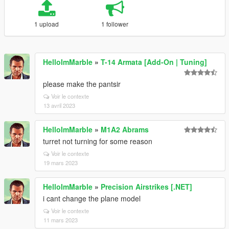
1 upload
1 follower
HelloImMarble
»
T-14 Armata [Add-On | Tuning]
please make the pantsir
Voir le contexte
13 avril 2023
HelloImMarble
»
M1A2 Abrams
turret not turning for some reason
Voir le contexte
19 mars 2023
HelloImMarble
»
Precision Airstrikes [.NET]
i cant change the plane model
Voir le contexte
11 mars 2023