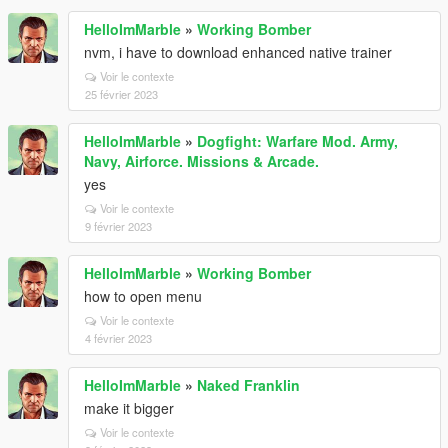
HelloImMarble
»
Working Bomber
nvm, i have to download enhanced native trainer
Voir le contexte
25 février 2023
HelloImMarble
»
Dogfight: Warfare Mod. Army,
Navy, Airforce. Missions & Arcade.
yes
Voir le contexte
9 février 2023
HelloImMarble
»
Working Bomber
how to open menu
Voir le contexte
4 février 2023
HelloImMarble
»
Naked Franklin
make it bigger
Voir le contexte