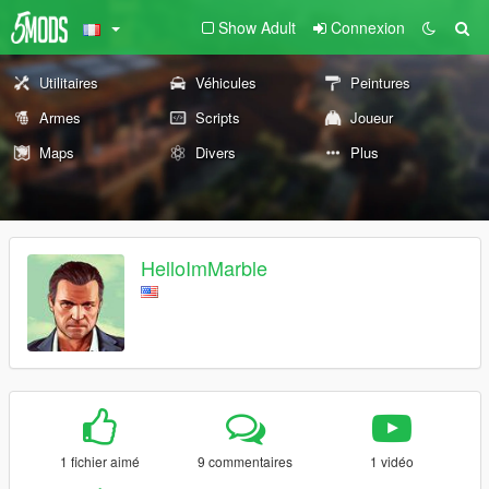
Show Adult
Connexion
Utilitaires
Véhicules
Peintures
Armes
Scripts
Joueur
Maps
Divers
Plus
HelloImMarble
1 fichier aimé
9 commentaires
1 vidéo