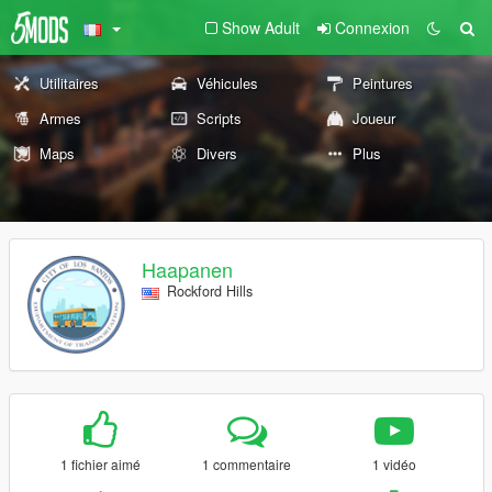
Show Adult
Connexion
Utilitaires
Véhicules
Peintures
Armes
Scripts
Joueur
Maps
Divers
Plus
Haapanen
Rockford Hills
1 fichier aimé
1 commentaire
1 vidéo