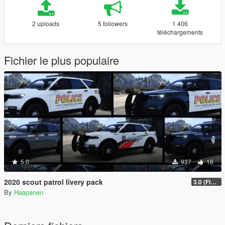
2 uploads
5 followers
1 406
téléchargements
Fichier le plus populaire
5.0
937
16
2020 scout patrol livery pack
3.0 (Final)
By
Haapanen