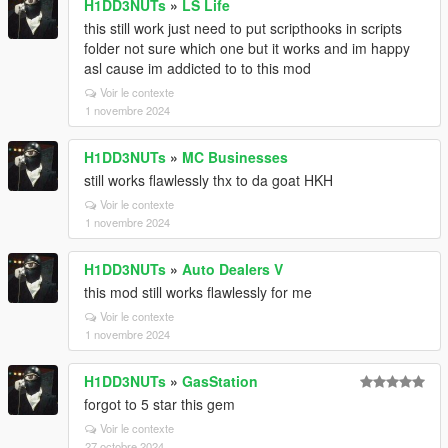
H1DD3NUTs
»
LS Life
this still work just need to put scripthooks in scripts
folder not sure which one but it works and im happy
asl cause im addicted to to this mod
Voir le contexte
1 novembre 2024
H1DD3NUTs
»
MC Businesses
still works flawlessly thx to da goat HKH
Voir le contexte
1 novembre 2024
H1DD3NUTs
»
Auto Dealers V
this mod still works flawlessly for me
Voir le contexte
1 novembre 2024
H1DD3NUTs
»
GasStation
forgot to 5 star this gem
Voir le contexte
27 octobre 2024