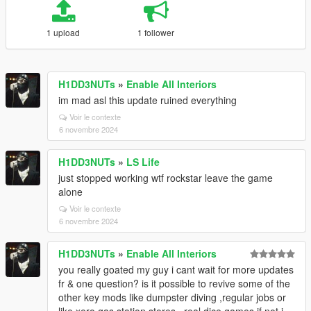
1 upload
1 follower
H1DD3NUTs
»
Enable All Interiors
im mad asl this update ruined everything
Voir le contexte
6 novembre 2024
H1DD3NUTs
»
LS Life
just stopped working wtf rockstar leave the game
alone
Voir le contexte
6 novembre 2024
H1DD3NUTs
»
Enable All Interiors
you really goated my guy i cant wait for more updates
fr & one question? is it possible to revive some of the
other key mods like dumpster diving ,regular jobs or