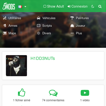
Show Adult
Connexion
Utilitaires
Véhicules
Peintures
Armes
Scripts
Joueur
Maps
Divers
Plus
H1DD3NUTs
1 fichier aimé
74 commentaires
1 vidéo