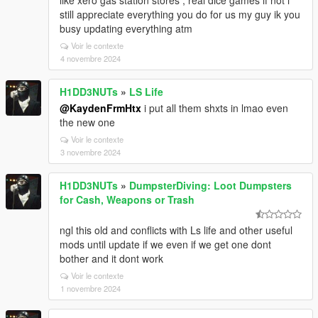
like xero gas station stores , real dice games if not i
still appreciate everything you do for us my guy ik you
busy updating everything atm
Voir le contexte
4 novembre 2024
H1DD3NUTs
»
LS Life
@KaydenFrmHtx
i put all them shxts in lmao even
the new one
Voir le contexte
3 novembre 2024
H1DD3NUTs
»
DumpsterDiving: Loot Dumpsters
for Cash, Weapons or Trash
ngl this old and conflicts with Ls life and other useful
mods until update if we even if we get one dont
bother and it dont work
Voir le contexte
1 novembre 2024