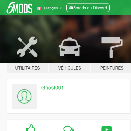
5mods on Discord
Français
UTILITAIRES
VÉHICULES
PEINTURES
Ghost001