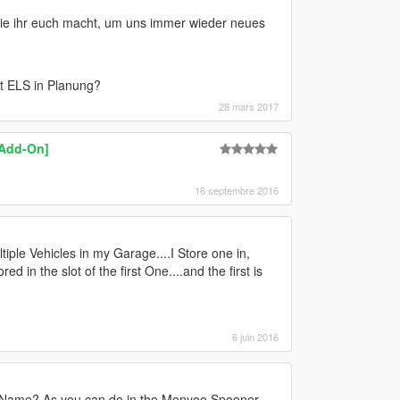
die ihr euch macht, um uns immer wieder neues
it ELS in Planung?
28 mars 2017
[Add-On]
16 septembre 2016
tiple Vehicles in my Garage....I Store one in,
ed in the slot of the first One....and the first is
6 juin 2016
´s Name? As you can do in the Menyoo Spooner