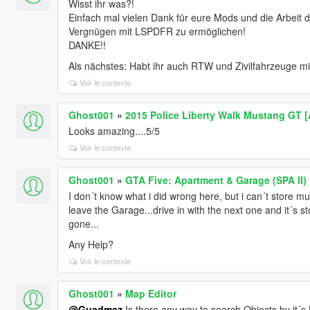
Wisst ihr was?!
Einfach mal vielen Dank für eure Mods und die Arbeit 
Vergnügen mit LSPDFR zu ermöglichen!
DANKE!!
Als nächstes: Habt ihr auch RTW und Zivilfahrzeuge m
Voir le contexte
Ghost001
»
2015 Police Liberty Walk Mustang GT 
Looks amazing....5/5
Voir le contexte
Ghost001
»
GTA Five: Apartment & Garage (SPA II)
I don´t know what i did wrong here, but i can´t store mul
leave the Garage...drive in with the next one and it´s stor
gone...
Any Help?
Voir le contexte
Ghost001
»
Map Editor
@Guadmaz
Is there any way to search Objects by it