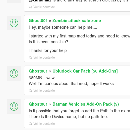
Voir le contexte
Ghost001
»
Zombie attack safe zone
Hey, maybe someone can help me....
i started with my first map mod today and need to know
Is this even possible?
Thanks for your help
Voir le contexte
Ghost001
»
Ubludock Car Pack [50 Add-Ons]
689MB....wow.
Well i´m curious about that mod, hope it works
Voir le contexte
Ghost001
»
Batman Vehicles Add-On Pack (9)
Is it possible that you forget to add the Path in the ext
There is the Device name, but no path line.
Voir le contexte