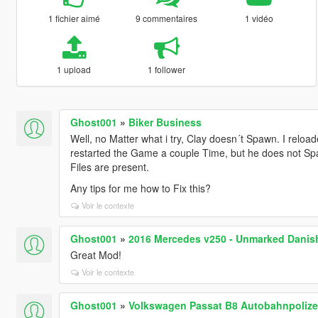
1 fichier aimé
9 commentaires
1 vidéo
1 upload
1 follower
Ghost001
»
Biker Business
Well, no Matter what i try, Clay doesn´t Spawn. I relo
restarted the Game a couple Time, but he does not Spaw
Files are present.
Any tips for me how to Fix this?
Voir le contexte
Ghost001
»
2016 Mercedes v250 - Unmarked Danish
Great Mod!
Voir le contexte
Ghost001
»
Volkswagen Passat B8 Autobahnpolize