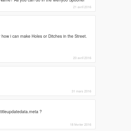
21 avril 2016
 how i can make Holes or Ditches in the Street.
20 avril 2016
31 mars 2016
ratitleupdatedata.meta ?
18 février 2016