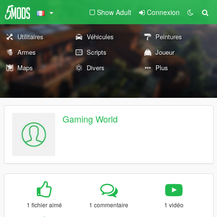
Show Adult
Connexion
Utilitaires
Véhicules
Peintures
Armes
Scripts
Joueur
Maps
Divers
Plus
Gaming World
1 fichier aimé
1 commentaire
1 vidéo