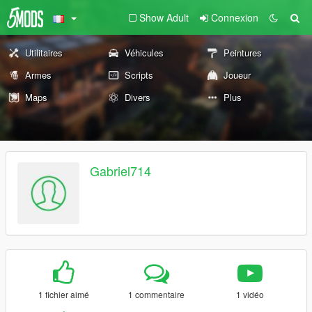
Show Adult
Connexion
Utilitaires
Véhicules
Peintures
Armes
Scripts
Joueur
Maps
Divers
Plus
Gabriel714
1 fichier aimé
1 commentaire
1 vidéo