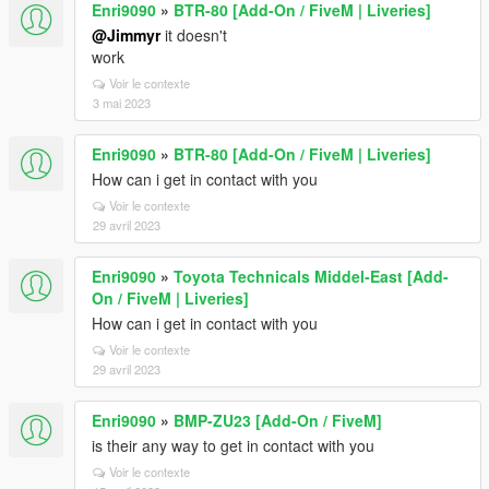
Enri9090
»
BTR-80 [Add-On / FiveM | Liveries]
@Jimmyr
it doesn't
work
Voir le contexte
3 mai 2023
Enri9090
»
BTR-80 [Add-On / FiveM | Liveries]
How can i get in contact with you
Voir le contexte
29 avril 2023
Enri9090
»
Toyota Technicals Middel-East [Add-
On / FiveM | Liveries]
How can i get in contact with you
Voir le contexte
29 avril 2023
Enri9090
»
BMP-ZU23 [Add-On / FiveM]
is their any way to get in contact with you
Voir le contexte