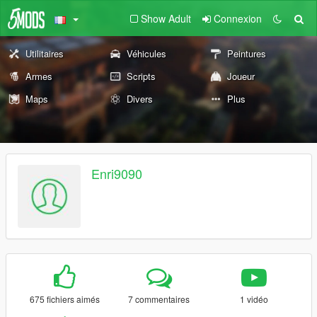
Show Adult
Connexion
Utilitaires
Véhicules
Peintures
Armes
Scripts
Joueur
Maps
Divers
Plus
Enri9090
675 fichiers aimés
7 commentaires
1 vidéo