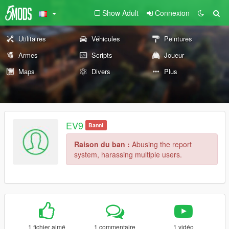
Show Adult
Connexion
Utilitaires
Véhicules
Peintures
Armes
Scripts
Joueur
Maps
Divers
Plus
EV9
Banni
Raison du ban :
Abusing the report
system, harassing multiple users.
1 fichier aimé
1 commentaire
1 vidéo