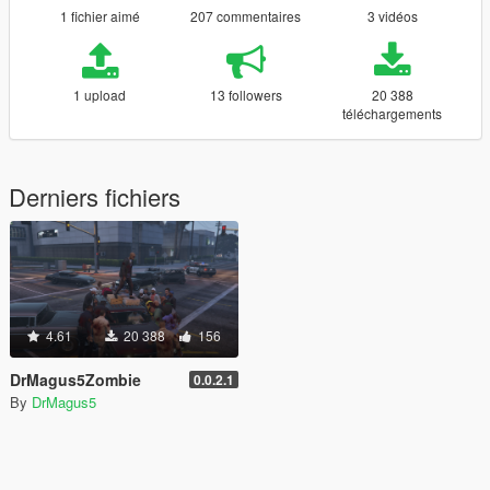
1 fichier aimé
207 commentaires
3 vidéos
1 upload
13 followers
20 388
téléchargements
Derniers fichiers
4.61
20 388
156
DrMagus5Zombie
0.0.2.1
By
DrMagus5