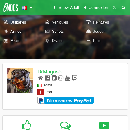
Show Adult
Connexion
Utilitaires
Véhicules
Peintures
Armes
Scripts
Joueur
Maps
Divers
Plus
DrMagus5
roma
Faire un don avec