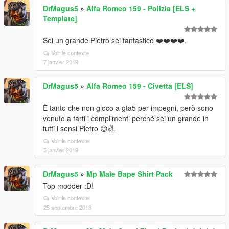
DrMagus5
»
Alfa Romeo 159 - Polizia [ELS +
Template]
Sei un grande Pietro sei fantastico ❤️❤️❤️❤️.
Voir le contexte
7 janvier 2019
DrMagus5
»
Alfa Romeo 159 - Civetta [ELS]
È tanto che non gioco a gta5 per impegni, però sono
venuto a farti i complimenti perché sei un grande in
tutti i sensi Pietro 😉✌️.
Voir le contexte
5 janvier 2019
DrMagus5
»
Mp Male Bape Shirt Pack
Top modder :D!
Voir le contexte
25 septembre 2018