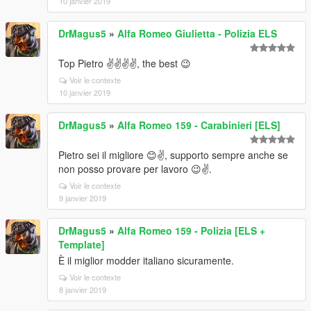
10 janvier 2019
DrMagus5
»
Alfa Romeo Giulietta - Polizia ELS
Top Pietro ✌️✌️✌️✌️, the best 😉
Voir le contexte
10 janvier 2019
DrMagus5
»
Alfa Romeo 159 - Carabinieri [ELS]
Pietro sei il migliore 😊✌️, supporto sempre anche se
non posso provare per lavoro 😉✌️.
Voir le contexte
9 janvier 2019
DrMagus5
»
Alfa Romeo 159 - Polizia [ELS +
Template]
È il miglior modder italiano sicuramente.
Voir le contexte
8 janvier 2019