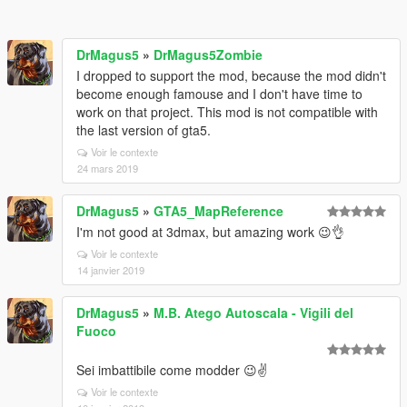
DrMagus5
»
DrMagus5Zombie
I dropped to support the mod, because the mod didn't
become enough famouse and I don't have time to
work on that project. This mod is not compatible with
the last version of gta5.
Voir le contexte
24 mars 2019
DrMagus5
»
GTA5_MapReference
I'm not good at 3dmax, but amazing work 😉👌
Voir le contexte
14 janvier 2019
DrMagus5
»
M.B. Atego Autoscala - Vigili del
Fuoco
Sei imbattibile come modder 😉✌️
Voir le contexte