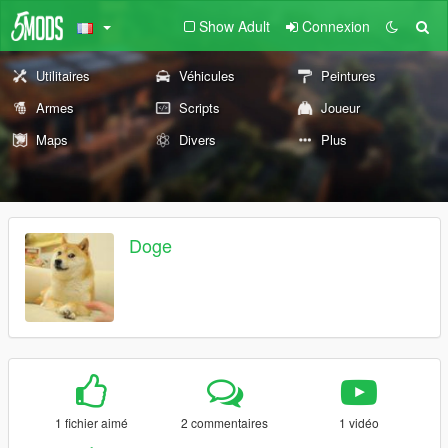
Show Adult
Connexion
Utilitaires
Véhicules
Peintures
Armes
Scripts
Joueur
Maps
Divers
Plus
Doge
1 fichier aimé
2 commentaires
1 vidéo