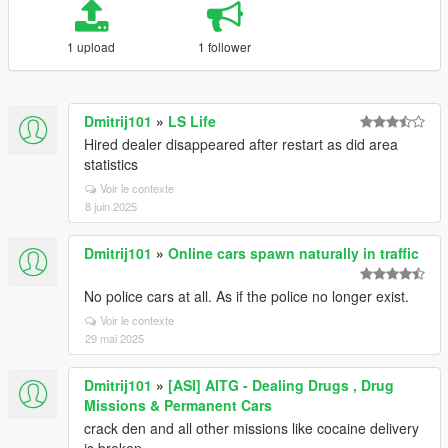
1 upload
1 follower
Dmitrij101
»
LS Life
Hired dealer disappeared after restart as did area
statistics
Voir le contexte
8 juin 2025
Dmitrij101
»
Online cars spawn naturally in traffic
No police cars at all. As if the police no longer exist.
Voir le contexte
29 mai 2025
Dmitrij101
»
[ASI] AITG - Dealing Drugs , Drug
Missions & Permanent Cars
crack den and all other missions like cocaine delivery