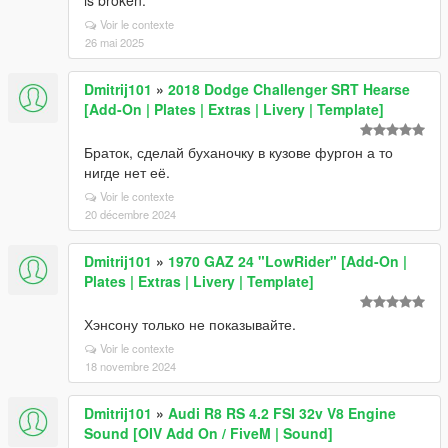
is broken.
Voir le contexte
26 mai 2025
Dmitrij101
»
2018 Dodge Challenger SRT Hearse
[Add-On | Plates | Extras | Livery | Template]
Браток, сделай буханочку в кузове фургон а то
нигде нет её.
Voir le contexte
20 décembre 2024
Dmitrij101
»
1970 GAZ 24 "LowRider" [Add-On |
Plates | Extras | Livery | Template]
Хэнсону только не показывайте.
Voir le contexte
18 novembre 2024
Dmitrij101
»
Audi R8 RS 4.2 FSI 32v V8 Engine
Sound [OIV Add On / FiveM | Sound]