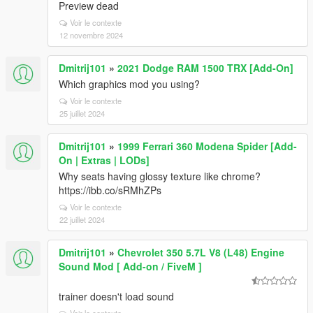
Preview dead
Voir le contexte
12 novembre 2024
Dmitrij101
»
2021 Dodge RAM 1500 TRX [Add-On]
Which graphics mod you using?
Voir le contexte
25 juillet 2024
Dmitrij101
»
1999 Ferrari 360 Modena Spider [Add-
On | Extras | LODs]
Why seats having glossy texture like chrome?
https://ibb.co/sRMhZPs
Voir le contexte
22 juillet 2024
Dmitrij101
»
Chevrolet 350 5.7L V8 (L48) Engine
Sound Mod [ Add-on / FiveM ]
trainer doesn't load sound