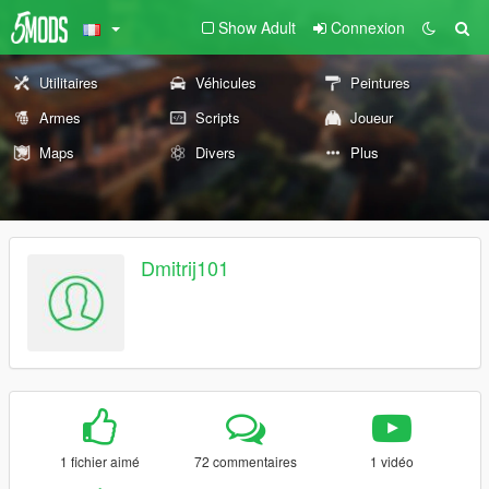
Show Adult
Connexion
Utilitaires
Véhicules
Peintures
Armes
Scripts
Joueur
Maps
Divers
Plus
Dmitrij101
1 fichier aimé
72 commentaires
1 vidéo