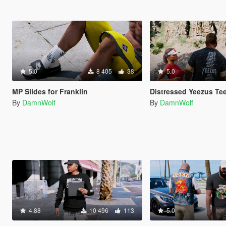
5.0
8 405
38
5.0
MP Slides for Franklin
Distressed Yeezus Te
By
DamnWolf
By
DamnWolf
4.88
10 496
113
5.0