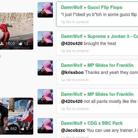
DamnWolf
»
Gucci Flip Flops
"I just f*cked yo b*tch in some gucci fli
Voir le contexte
DamnWolf
»
Supreme x Jordan 5 - C
@420x420
brought the heat
1 009
12
Voir le contexte
e
DamnWolf
»
MP Slides for Franklin
@krissboo
Thanks and yeah they come
Voir le contexte
DamnWolf
»
MP Slides for Franklin
@420x420
not all pants mostly like the
Voir le contexte
DamnWolf
»
CDG x BBC Pack
662
6
@Jacobzxc
You can use any trainer..
Voir le contexte