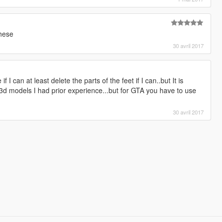
these
30 avril 2017
f I can at least delete the parts of the feet if I can..but It is
ing 3d models I had prior experience...but for GTA you have to use
30 avril 2017