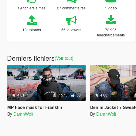
19 fichiers aimés
27 commentaires
1 vidéo
10 uploads
56 followers
72 925
téléchargements
Derniers fichiers
(Voir tout)
4.81
7 575
30
4.68
MP Face mask for Franklin
Denim Jacket + Sweat
By
DamnWolf
By
DamnWolf