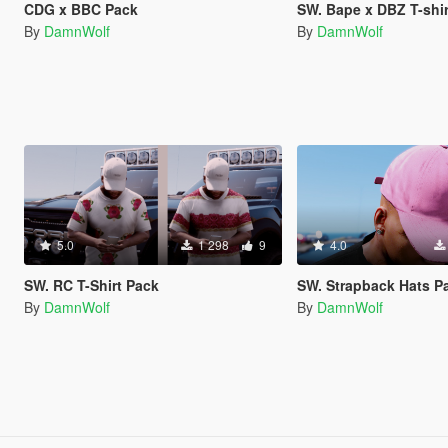
CDG x BBC Pack
SW. Bape x DBZ T-shi
By
DamnWolf
By
DamnWolf
5.0
1 298
9
4.0
SW. RC T-Shirt Pack
SW. Strapback Hats P
By
DamnWolf
By
DamnWolf