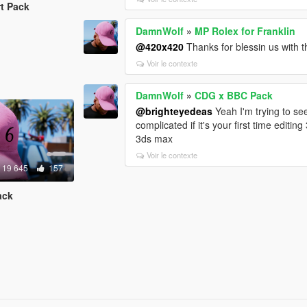
rt Pack
DamnWolf
»
MP Rolex for Franklin
@420x420
Thanks for blessin us with 
Voir le contexte
DamnWolf
»
CDG x BBC Pack
@brighteyedeas
Yeah I'm trying to see i
complicated if it's your first time edit
3ds max
Voir le contexte
19 645
157
ack