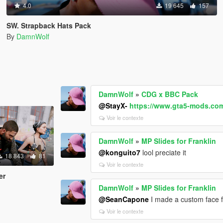
4.0
19 645
157
SW. Strapback Hats Pack
By
DamnWolf
DamnWolf
»
CDG x BBC Pack
@StayX-
https://www.gta5-mods.com/
Voir le contexte
DamnWolf
»
MP Slides for Franklin
@konguito7
lool preciate it
18 843
81
Voir le contexte
er
DamnWolf
»
MP Slides for Franklin
@SeanCapone
I made a custom face fo
Voir le contexte