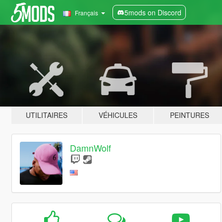
5mods on Discord
Français
UTILITAIRES
VÉHICULES
PEINTURES
DamnWolf