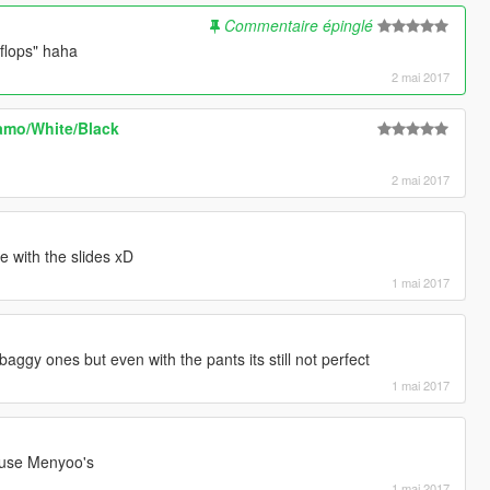
Commentaire épinglé
p flops" haha
2 mai 2017
amo/White/Black
2 mai 2017
 with the slides xD
1 mai 2017
 baggy ones but even with the pants its still not perfect
1 mai 2017
I use Menyoo's
1 mai 2017