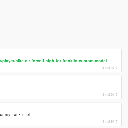
player/nike-air-force-i-high-for-franklin-custom-model
3 mai 2017
3 mai 2017
r my franklin lol
3 mai 2017