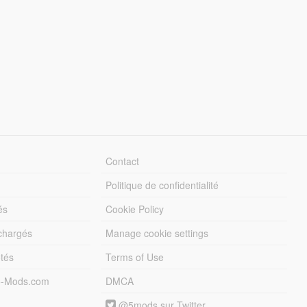
Contact
Politique de confidentialité
és
Cookie Policy
échargés
Manage cookie settings
otés
Terms of Use
5-Mods.com
DMCA
@5mods sur Twitter