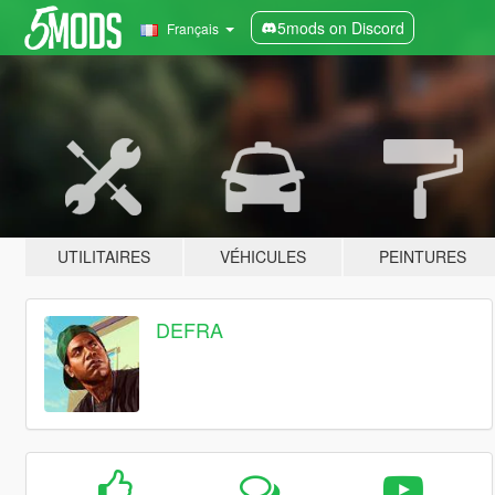
5mods on Discord
Français
UTILITAIRES
VÉHICULES
PEINTURES
DEFRA