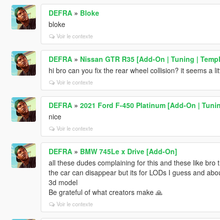
DEFRA
»
Bloke
bloke
Voir le contexte
DEFRA
»
Nissan GTR R35 [Add-On | Tuning | Templa
hi bro can you fix the rear wheel collision? it seems a li
Voir le contexte
DEFRA
»
2021 Ford F-450 Platinum [Add-On | Tunin
nice
Voir le contexte
DEFRA
»
BMW 745Le x Drive [Add-On]
all these dudes complaining for this and these like bro
the car can disappear but its for LODs I guess and about
3d model
Be grateful of what creators make 🙏
Voir le contexte