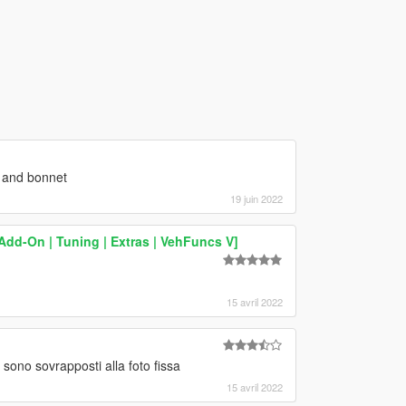
r and bonnet
19 juin 2022
d-On | Tuning | Extras | VehFuncs V]
15 avril 2022
 sono sovrapposti alla foto fissa
15 avril 2022