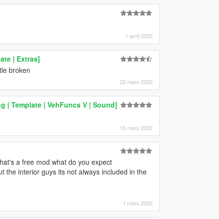
1 avril 2022
te | Extras]
ttle broken
22 mars 2022
g | Template | VehFuncs V | Sound]
15 mars 2022
 that's a free mod what do you expect
 the interior guys its not always included in the
1 mars 2022