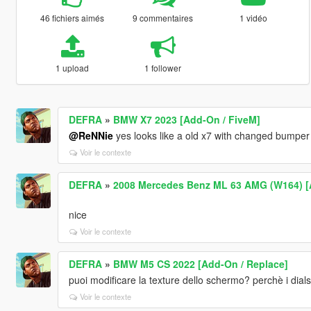
46 fichiers aimés
9 commentaires
1 vidéo
1 upload
1 follower
DEFRA
»
BMW X7 2023 [Add-On / FiveM]
@ReNNie
yes looks like a old x7 with changed bumpe
Voir le contexte
DEFRA
»
2008 Mercedes Benz ML 63 AMG (W164) [Ad
nice
Voir le contexte
DEFRA
»
BMW M5 CS 2022 [Add-On / Replace]
puoi modificare la texture dello schermo? perchè i dials
Voir le contexte