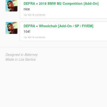
DEFRA
»
2018 BMW M2 Competition [Add-On]
nice
Voir le contexte
DEFRA
»
Wheelchair [Add-On / SP / FIVEM]
104!
Voir le contexte
Designed in Alderney
Made in Los Santos