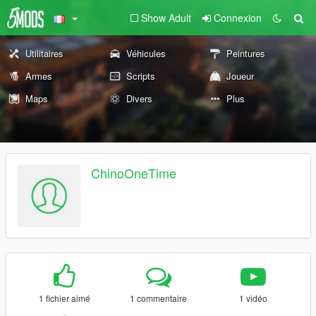
Show Adult
Connexion
Utilitaires
Véhicules
Peintures
Armes
Scripts
Joueur
Maps
Divers
Plus
ChinoOneTime
1 fichier aimé
1 commentaire
1 vidéo