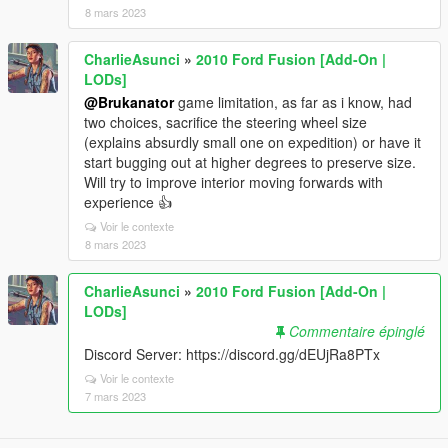
8 mars 2023
CharlieAsunci
»
2010 Ford Fusion [Add-On |
LODs]
@Brukanator
game limitation, as far as i know, had
two choices, sacrifice the steering wheel size
(explains absurdly small one on expedition) or have it
start bugging out at higher degrees to preserve size.
Will try to improve interior moving forwards with
experience 👍
Voir le contexte
8 mars 2023
CharlieAsunci
»
2010 Ford Fusion [Add-On |
LODs]
Commentaire épinglé
Discord Server: https://discord.gg/dEUjRa8PTx
Voir le contexte
7 mars 2023