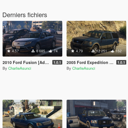
Derniers fichiers
4.57
6 685
74
4.79
12 251
152
2010 Ford Fusion [Add-On | LODs]
2005 Ford Expedition [Add-On | LODs]
1.0.1
1.0.1
By
CharlieAsunci
By
CharlieAsunci