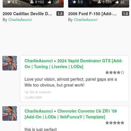
4.5
8 162
135
5.0
5 535
82
2000 Cadillac Deville DHS [Add-On | LODs]
2006 Ford F-150 [Add-On | LODs]
1.5
1.0
By
CharlieAsunci
By
CharlieAsunci
CharlieAsunci
»
2024 Vapid Dominator GTX [Add-
On | Tuning | Liveries | LODs]
Love your vision, almost perfect, panel gaps are a
little too obvious, but great work!
Voir le contexte
2 juillet 2024
CharlieAsunci
»
Chevrolet Corvette C6 ZR1 '09
[Add-On | LODs | VehFuncsV | Template]
this is just perfect