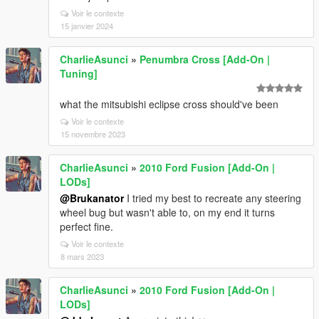
Voir le contexte
15 janvier 2024
CharlieAsunci
»
Penumbra Cross [Add-On |
Tuning]
what the mitsubishi eclipse cross should've been
Voir le contexte
15 novembre 2023
CharlieAsunci
»
2010 Ford Fusion [Add-On |
LODs]
@Brukanator
I tried my best to recreate any steering
wheel bug but wasn't able to, on my end it turns
perfect fine.
Voir le contexte
8 mars 2023
CharlieAsunci
»
2010 Ford Fusion [Add-On |
LODs]