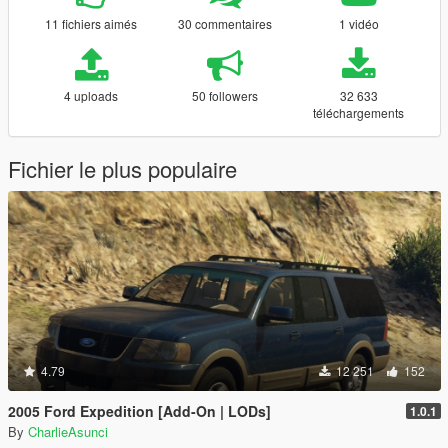
11 fichiers aimés
30 commentaires
1 vidéo
4 uploads
50 followers
32 633
téléchargements
Fichier le plus populaire
4.79
12 251
152
2005 Ford Expedition [Add-On | LODs]
1.0.1
By
CharlieAsunci