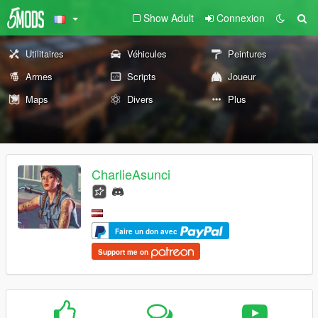
Show Adult
Connexion
Utilitaires
Véhicules
Peintures
Armes
Scripts
Joueur
Maps
Divers
Plus
CharlieAsunci
Faire un don avec
Support me on