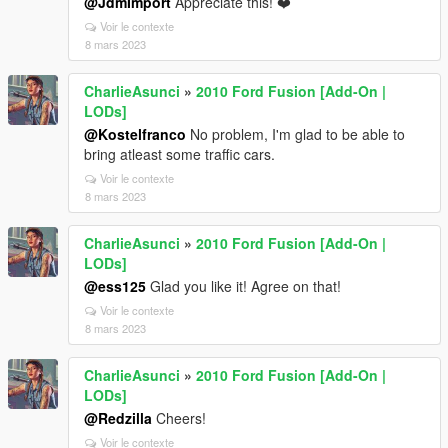
@JdmImport
Appreciate this! ❤️
Voir le contexte
8 mars 2023
CharlieAsunci
»
2010 Ford Fusion [Add-On |
LODs]
@Kostelfranco
No problem, I'm glad to be able to
bring atleast some traffic cars.
Voir le contexte
8 mars 2023
CharlieAsunci
»
2010 Ford Fusion [Add-On |
LODs]
@ess125
Glad you like it! Agree on that!
Voir le contexte
8 mars 2023
CharlieAsunci
»
2010 Ford Fusion [Add-On |
LODs]
@Redzilla
Cheers!
Voir le contexte