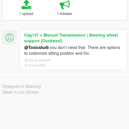
1 upload
1 follower
Cag147
»
Manual Transmission | Steering wheel
support [Outdated]
@Toxicslurb
you don't need that. There are options
to customize sitting position and fov.
Voir le contexte
27 janvier 2023
Designed in Alderney
Made in Los Santos