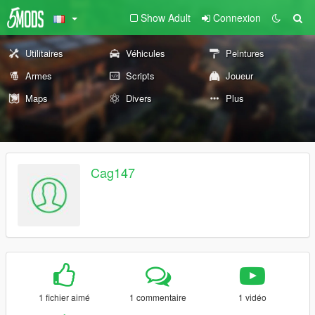
Show Adult
Connexion
Utilitaires
Véhicules
Peintures
Armes
Scripts
Joueur
Maps
Divers
Plus
Cag147
1 fichier aimé
1 commentaire
1 vidéo