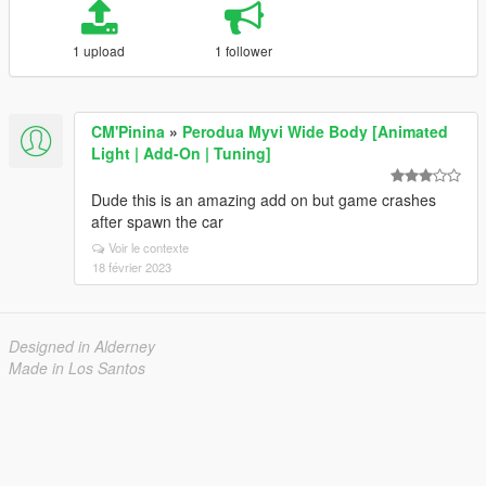
1 upload
1 follower
CM'Pinina
»
Perodua Myvi Wide Body [Animated
Light | Add-On | Tuning]
Dude this is an amazing add on but game crashes
after spawn the car
Voir le contexte
18 février 2023
Designed in Alderney
Made in Los Santos