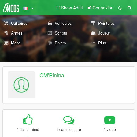
Show Adult
Connexion
Utilitaires
Véhicules
Peintures
Armes
Scripts
Joueur
Maps
Divers
Plus
CM'Pinina
1 fichier aimé
1 commentaire
1 vidéo