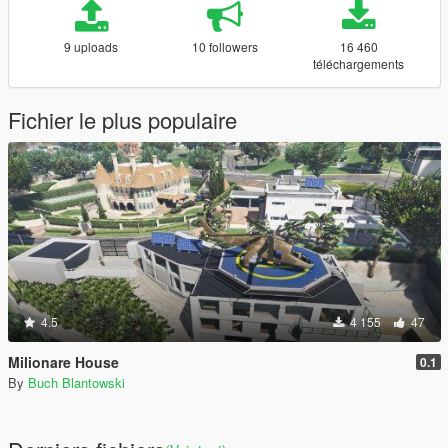
9 uploads
10 followers
16 460
téléchargements
Fichier le plus populaire
4.5
4 155
47
Milionare House
0.1
By
Buch Blantowski