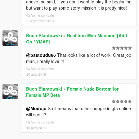
above me said, if you don't want to play the beginning
but want to play some story mission it is pretty nice!
Voir le contexte
8 septembre 2018
Buch Blantowski
»
Real Iron Man Mansion [Add-
On / YMAP]
@bastoudu66
That looks like a lot of work! Great job
man, i really love it!
Voir le contexte
20 août 2018
Buch Blantowski
»
Female Nude Bottom for
Female MP Beta
@Modojo
So it means that other people in gta online
will see it?
Voir le contexte
10 avril 2018