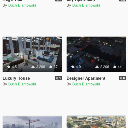
By
Buch Blantowski
By
Buch Blantowski
4.5
3 299
37
4.9
2 206
44
Luxury House
Designer Apartment
0.1
0.8
By
Buch Blantowski
By
Buch Blantowski