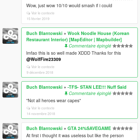
Wow, just wow 10/10 would smash if i could
Voir le contexte
15 février 2019
Buch Blantowski
»
Wook Noodle House (Korean
Restaurant Interior) [MapEditor | Mapbuilder]
Commentaire épinglé
lmfao this is so well made XDDD Thanks for this
@WolfFire23309
Voir le contexte
9 décembre 2018
Buch Blantowski
»
-TFS- STAN LEE!!! Nuff Said
Commentaire épinglé
"Not all heroes wear capes"
Voir le contexte
14 novembre 2018
Buch Blantowski
»
GTA 24%SAVEGAME
At first i thought it was useless but like the person