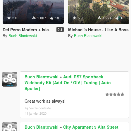
5.0
1 007
18
5.0
1 274
18
Del Perro Modern + Island houses
Michael's House - Like A Boss
0.1
By
Buch Blantowski
By
Buch Blantowski
Buch Blantowski
»
Audi RS7 Sportback
Widebody Kit [Add-On / OIV | Tuning | Auto-
Spoiler]
Great work as always!
Voir le contexte
11 janvier 2020
Buch Blantowski
»
City Apartment 3 Alta Street