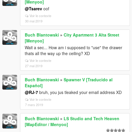
[Menyoo]
@Tsarev
oof
Voir le contexte
30 mai 2019
Buch Blantowski
»
City Apartment 3 Alta Street
[Menyoo]
Wait a sec... How am i supposed to "use" the drawer
thats all the way up the ceiling? XD
Voir le contexte
27 mai 2019
Buch Blantowski
»
Spawner V [Traducido al
Español]
@RJ-7
bruh, you jus tleaked your email address XD
Voir le contexte
7 mars 2019
Buch Blantowski
»
LS Studio and Tech Heaven
[MapEditor / Menyoo]