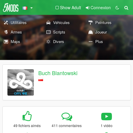
Show Adult
Connexion
Utilitaires
Véhicules
Peintures
Armes
Scripts
Joueur
Maps
Divers
Plus
Buch Blantowski
49 fichiers aimés
411 commentaires
1 vidéo