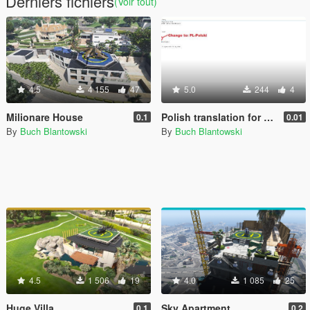
Derniers fichiers
(Voir tout)
4.5
4 155
47
5.0
244
4
Milionare House
Polish translation for Spawner V
0.1
0.01
By
Buch Blantowski
By
Buch Blantowski
4.5
1 506
19
4.0
1 085
25
Huge Villa
Sky Apartment
0.1
0.2