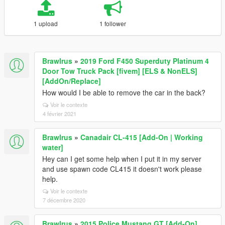
1 upload
1 follower
Brawlrus
»
2019 Ford F450 Superduty Platinum 4
Door Tow Truck Pack [fivem] [ELS & NonELS]
[AddOn/Replace]
How would I be able to remove the car in the back?
Voir le contexte
4 février 2021
Brawlrus
»
Canadair CL-415 [Add-On | Working
water]
Hey can I get some help when I put it in my server
and use spawn code CL415 it doesn't work please
help.
Voir le contexte
7 décembre 2020
Brawlrus
»
2015 Police Mustang GT [Add-On]