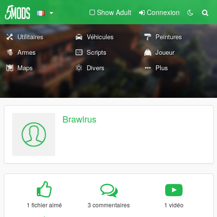
Show Adult
Connexion
Utilitaires
Véhicules
Peintures
Armes
Scripts
Joueur
Maps
Divers
Plus
Brawlrus
1 fichier aimé
3 commentaires
1 vidéo