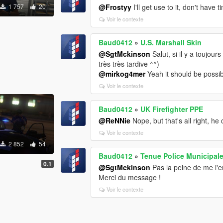
1 757
20
@Frostyy
I'll get use to it, don't have t
Voir le contexte
Baud0412
»
U.S. Marshall Skin
@SgtMckinson
Salut, si il y a toujou
très très tardive ^^)
@mirkog4mer
Yeah it should be possib
Voir le contexte
Baud0412
»
UK Firefighter PPE
@ReNNie
Nope, but that's all right, he 
Voir le contexte
2 852
54
Baud0412
»
Tenue Police Municipal
0.1
@SgtMckinson
Pas la peine de me l'e
Merci du message !
Voir le contexte