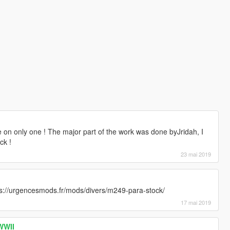
e on only one ! The major part of the work was done byJridah, I
ck !
23 mai 2019
ps://urgencesmods.fr/mods/divers/m249-para-stock/
17 mai 2019
WWII