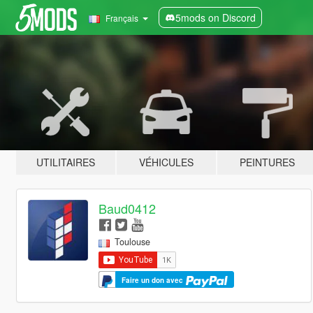
5mods on Discord
Français
UTILITAIRES
VÉHICULES
PEINTURES
Baud0412
Toulouse
Faire un don avec