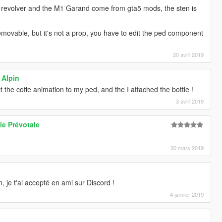
revolver and the M1 Garand come from gta5 mods, the sten is
emovable, but it's not a prop, you have to edit the ped component
20 avril 2019
 Alpin
 the coffe animation to my ped, and the I attached the bottle !
3 avril 2019
ie Prévotale
30 mars 2019
 je t'ai accepté en ami sur Discord !
4 janvier 2019