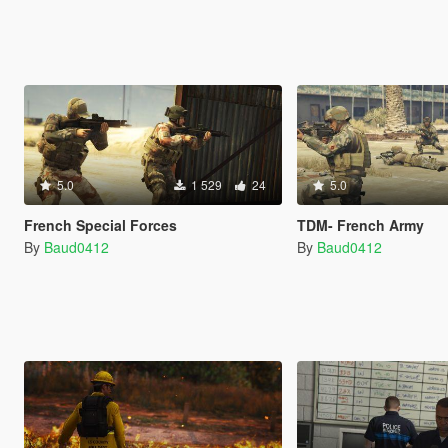
5.0
1 529
24
5.0
French Special Forces
TDM- French Army
By
Baud0412
By
Baud0412