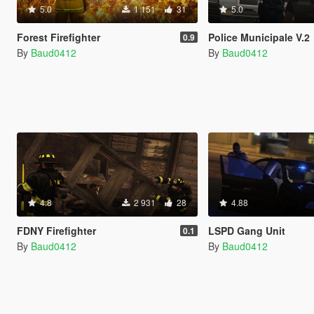
5.0
1 151
31
5.0
Forest Firefighter
Police Municipale V.2
0.9
By
Baud0412
By
Baud0412
4.8
2 931
28
4.88
FDNY Firefighter
LSPD Gang Unit
0.1
By
Baud0412
By
Baud0412