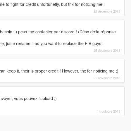
ime to fight for credit unfortunetly, but thx for noticing me !
25 décembre 2018
rs besoin tu peux me contacter par discord ! (Déso de la réponse
le, juste rename it as you want to replace the FIB guys !
25 décembre 2018
can keep it, their is proper credit ! However, thx for noticing me ;)
25 novembre 2018
e
nvoyer, vous pouvez l'upload ;)
14 octobre 2018