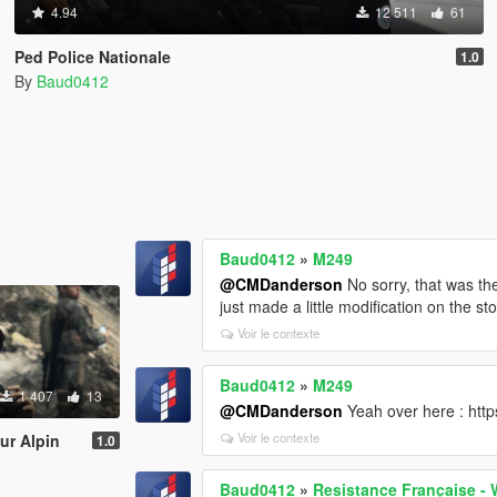
4.94
12 511
61
Ped Police Nationale
1.0
By
Baud0412
Baud0412
»
M249
@CMDanderson
No sorry, that was th
just made a little modification on the sto
Voir le contexte
Baud0412
»
M249
1 407
13
@CMDanderson
Yeah over here : htt
Voir le contexte
ur Alpin
1.0
Baud0412
»
Resistance Française - 