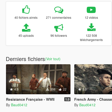
40 fichiers aimés
271 commentaires
12 vidéos
45 uploads
96 followers
122 508
téléchargements
Derniers fichiers
(Voir tout)
4.9
398
22
5.0
Resistance Française - WWII
French Army - Chasse
1.0
By
Baud0412
By
Baud0412