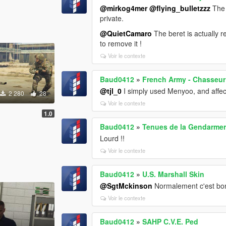
@mirkog4mer
@flying_bulletzzz
The 
private.
@QuietCamaro
The beret is actually r
to remove it !
Voir le contexte
Baud0412
»
French Army - Chasseur
@tjl_0
I simply used Menyoo, and affect
2 280
28
Voir le contexte
1.0
Baud0412
»
Tenues de la Gendarmer
Lourd !!
Voir le contexte
Baud0412
»
U.S. Marshall Skin
@SgtMckinson
Normalement c'est bon,
Voir le contexte
Baud0412
»
SAHP C.V.E. Ped