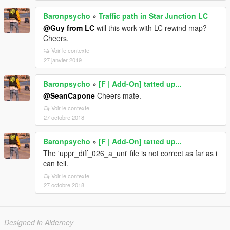
Baronpsycho
»
Traffic path in Star Junction LC
@Guy from LC
will this work with LC rewind map?
Cheers.
Voir le contexte
27 janvier 2019
Baronpsycho
»
[F | Add-On] tatted up...
@SeanCapone
Cheers mate.
Voir le contexte
27 octobre 2018
Baronpsycho
»
[F | Add-On] tatted up...
The 'uppr_diff_026_a_uni' file is not correct as far as i
can tell.
Voir le contexte
27 octobre 2018
Designed in Alderney