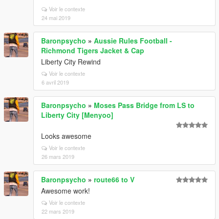
Voir le contexte
24 mai 2019
Baronpsycho
»
Aussie Rules Football -
Richmond Tigers Jacket & Cap
Liberty City Rewind
Voir le contexte
6 avril 2019
Baronpsycho
»
Moses Pass Bridge from LS to
Liberty City [Menyoo]
Looks awesome
Voir le contexte
26 mars 2019
Baronpsycho
»
route66 to V
Awesome work!
Voir le contexte
22 mars 2019