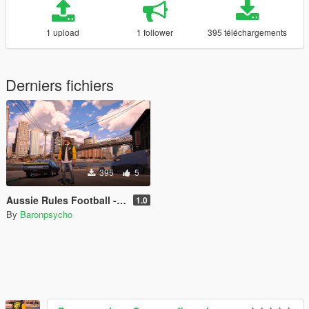
1 upload
1 follower
395 téléchargements
Derniers fichiers
395
5
Aussie Rules Football - Richmond Tigers Jacket & Cap
1.0
By
Baronpsycho