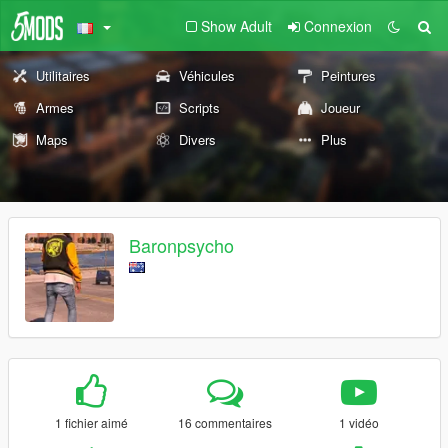
Show Adult
Connexion
Utilitaires
Véhicules
Peintures
Armes
Scripts
Joueur
Maps
Divers
Plus
Baronpsycho
1 fichier aimé
16 commentaires
1 vidéo