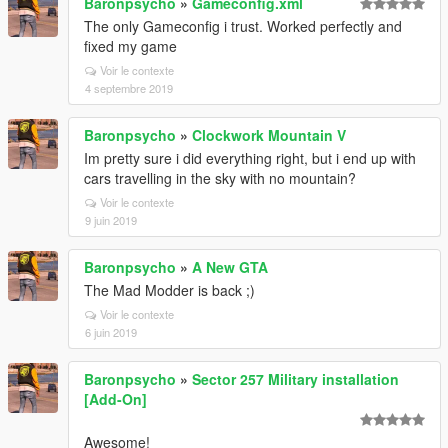
Baronpsycho
»
Gameconfig.xml
The only Gameconfig i trust. Worked perfectly and
fixed my game
Voir le contexte
4 septembre 2019
Baronpsycho
»
Clockwork Mountain V
Im pretty sure i did everything right, but i end up with
cars travelling in the sky with no mountain?
Voir le contexte
9 juin 2019
Baronpsycho
»
A New GTA
The Mad Modder is back ;)
Voir le contexte
6 juin 2019
Baronpsycho
»
Sector 257 Military installation
[Add-On]
Awesome!