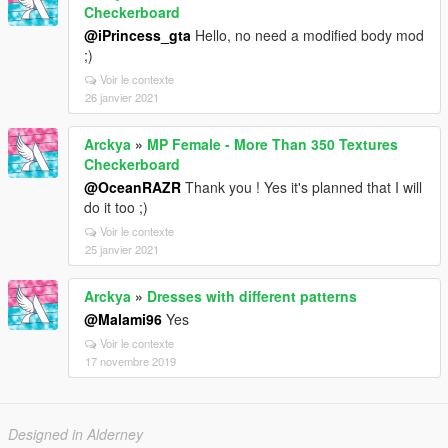
Checkerboard
@iPrincess_gta
Hello, no need a modified body mod
;)
Voir le contexte
26 janvier 2021
Arckya
»
MP Female - More Than 350 Textures
Checkerboard
@OceanRAZR
Thank you ! Yes it's planned that I will
do it too ;)
Voir le contexte
25 janvier 2021
Arckya
»
Dresses with different patterns
@Malami96
Yes
Voir le contexte
17 novembre 2019
Designed in Alderney