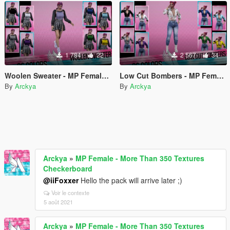
1 784
22
2 567
34
Woolen Sweater - MP Female - Textures
Low Cut Bombers - MP Female - Textures
By
Arckya
By
Arckya
Arckya
»
MP Female - More Than 350 Textures
Checkerboard
@iiFoxxer
Hello the pack will arrive later ;)
Voir le contexte
5 août 2021
Arckya
»
MP Female - More Than 350 Textures