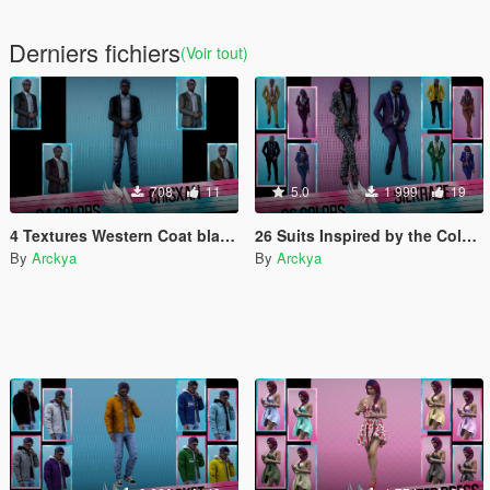
Derniers fichiers
(Voir tout)
708
11
5.0
1 999
19
4 Textures Western Coat blazer - CRISXAN
26 Suits Inspired by the Colors of Lore Businesses - SILKRAZE
By
Arckya
By
Arckya