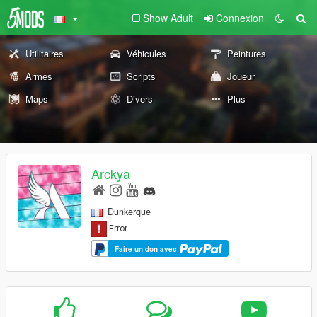
Show Adult
Connexion
Utilitaires
Véhicules
Peintures
Armes
Scripts
Joueur
Maps
Divers
Plus
Arckya
Dunkerque
Faire un don avec