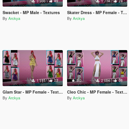
3 666
49
1 774
28
Swacket - MP Male - Textures
Skater Dress - MP Female - Textures
By
Arckya
By
Arckya
1 515
22
5.0
2 604
36
Glam Star - MP Female - Textures
Cleo Chic - MP Female - Textures
By
Arckya
By
Arckya