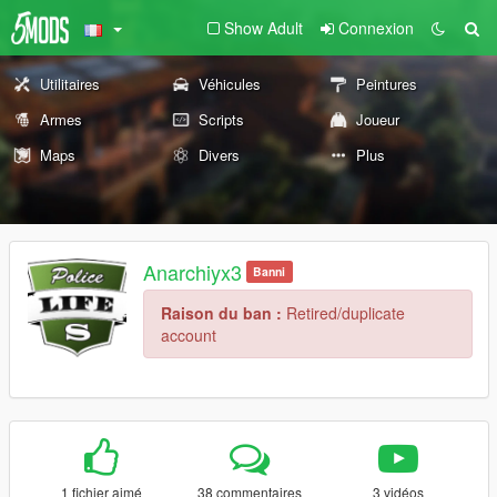
Show Adult
Connexion
Utilitaires
Véhicules
Peintures
Armes
Scripts
Joueur
Maps
Divers
Plus
Anarchiyx3
Banni
Raison du ban :
Retired/duplicate
account
1 fichier aimé
38 commentaires
3 vidéos