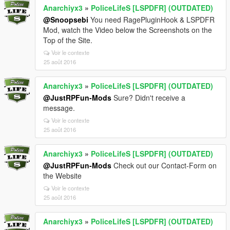
Anarchiyx3
»
PoliceLifeS [LSPDFR] (OUTDATED)
@Snoopsebi
You need RagePluginHook & LSPDFR
Mod, watch the Video below the Screenshots on the
Top of the Site.
Voir le contexte
25 août 2016
Anarchiyx3
»
PoliceLifeS [LSPDFR] (OUTDATED)
@JustRPFun-Mods
Sure? Didn't receive a
message.
Voir le contexte
25 août 2016
Anarchiyx3
»
PoliceLifeS [LSPDFR] (OUTDATED)
@JustRPFun-Mods
Check out our Contact-Form on
the Website
Voir le contexte
25 août 2016
Anarchiyx3
»
PoliceLifeS [LSPDFR] (OUTDATED)