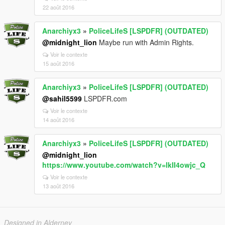
22 août 2016
Anarchiyx3
»
PoliceLifeS [LSPDFR] (OUTDATED)
@midnight_lion
Maybe run with Admin Rights.
Voir le contexte
15 août 2016
Anarchiyx3
»
PoliceLifeS [LSPDFR] (OUTDATED)
@sahil5599
LSPDFR.com
Voir le contexte
14 août 2016
Anarchiyx3
»
PoliceLifeS [LSPDFR] (OUTDATED)
@midnight_lion
https://www.youtube.com/watch?v=lkII4owjc_Q
Voir le contexte
13 août 2016
Designed in Alderney