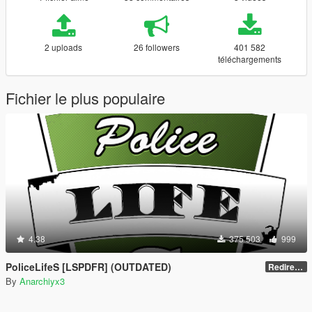
2 uploads
26 followers
401 582
téléchargements
Fichier le plus populaire
4.38
375 503
999
PoliceLifeS [LSPDFR] (OUTDATED)
Redirect to new upload
By
Anarchiyx3