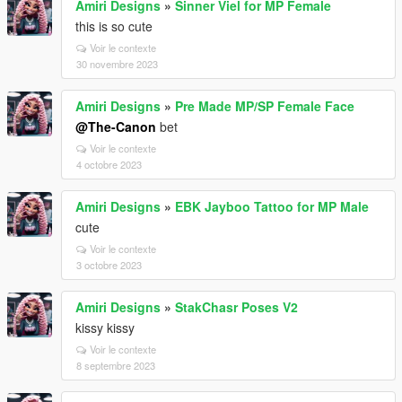
Amiri Designs
»
Sinner Viel for MP Female
this is so cute
Voir le contexte
30 novembre 2023
Amiri Designs
»
Pre Made MP/SP Female Face
@The-Canon
bet
Voir le contexte
4 octobre 2023
Amiri Designs
»
EBK Jayboo Tattoo for MP Male
cute
Voir le contexte
3 octobre 2023
Amiri Designs
»
StakChasr Poses V2
kissy kissy
Voir le contexte
8 septembre 2023