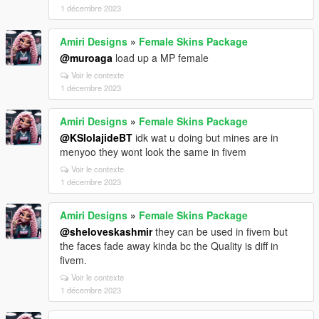
1 décembre 2023
Amiri Designs
»
Female Skins Package
@muroaga
load up a MP female
Voir le contexte
1 décembre 2023
Amiri Designs
»
Female Skins Package
@KSIolajideBT
idk wat u doing but mines are in
menyoo they wont look the same in fivem
Voir le contexte
1 décembre 2023
Amiri Designs
»
Female Skins Package
@sheloveskashmir
they can be used in fivem but
the faces fade away kinda bc the Quality is diff in
fivem.
Voir le contexte
1 décembre 2023