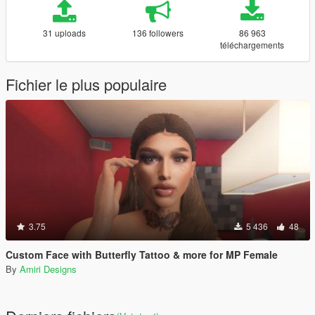
31 uploads
136 followers
86 963
téléchargements
Fichier le plus populaire
3.75
5 436
48
Custom Face with Butterfly Tattoo & more for MP Female
By
Amiri Designs