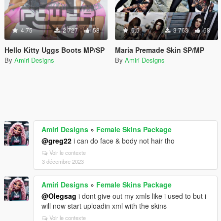
4.75
2 727
58
0.5
3 763
68
Hello Kitty Uggs Boots MP/SP
Maria Premade Skin SP/MP
By
Amiri Designs
By
Amiri Designs
Amiri Designs
»
Female Skins Package
@greg22
i can do face & body not hair tho
Voir le contexte
3 décembre 2023
Amiri Designs
»
Female Skins Package
@Olegsag
i dont give out my xmls like i used to but i
will now start uploadin xml with the skins
Voir le contexte