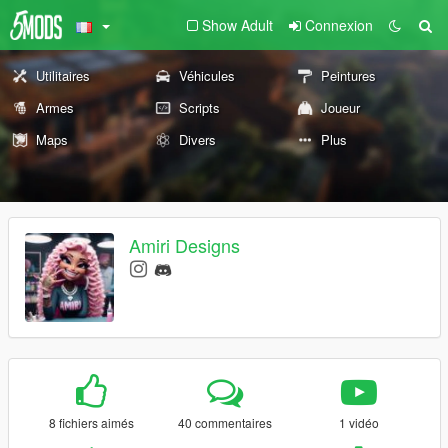
Show Adult
Connexion
Utilitaires
Véhicules
Peintures
Armes
Scripts
Joueur
Maps
Divers
Plus
Amiri Designs
8 fichiers aimés
40 commentaires
1 vidéo