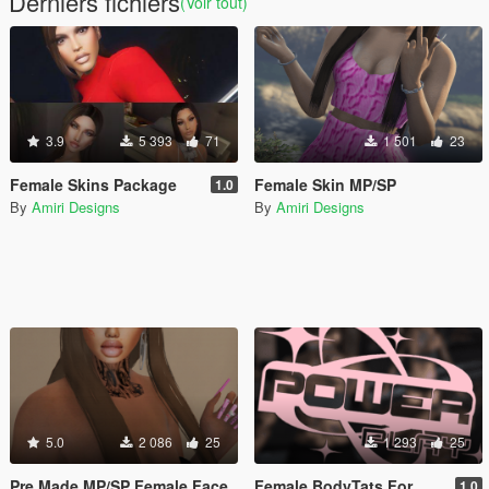
Derniers fichiers
(Voir tout)
3.9
5 393
71
1 501
23
Female Skins Package
Female Skin MP/SP
1.0
By
Amiri Designs
By
Amiri Designs
5.0
2 086
25
1 293
25
Pre Made MP/SP Female Face
Female BodyTats For MP/SP
1.0