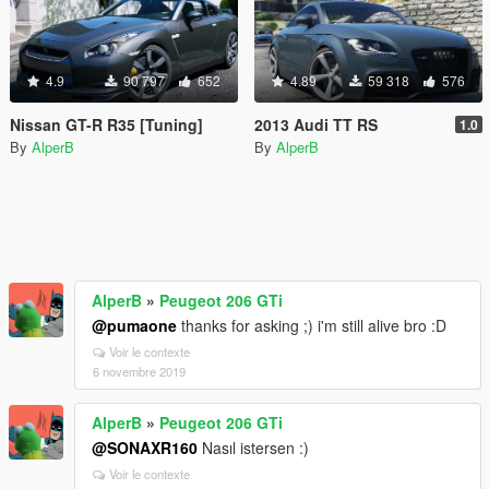
4.9
90 797
652
4.89
59 318
576
Nissan GT-R R35 [Tuning]
2013 Audi TT RS
1.0
By
AlperB
By
AlperB
AlperB
»
Peugeot 206 GTi
@pumaone
thanks for asking ;) i'm still alive bro :D
Voir le contexte
6 novembre 2019
AlperB
»
Peugeot 206 GTi
@SONAXR160
Nasıl istersen :)
Voir le contexte