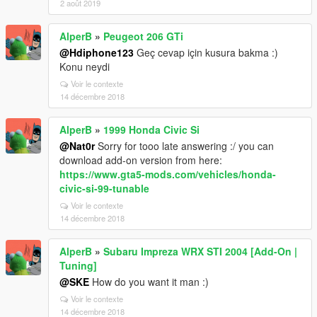
2 août 2019
AlperB
»
Peugeot 206 GTi
@Hdiphone123
Geç cevap için kusura bakma :)
Konu neydi
Voir le contexte
14 décembre 2018
AlperB
»
1999 Honda Civic Si
@Nat0r
Sorry for tooo late answering :/ you can
download add-on version from here:
https://www.gta5-mods.com/vehicles/honda-
civic-si-99-tunable
Voir le contexte
14 décembre 2018
AlperB
»
Subaru Impreza WRX STI 2004 [Add-On |
Tuning]
@SKE
How do you want it man :)
Voir le contexte
14 décembre 2018