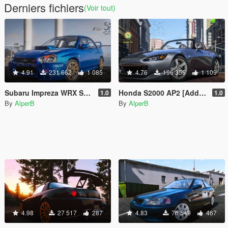
Derniers fichiers
(Voir tout)
4.91
231 662
1 085
4.76
196 355
1 109
Subaru Impreza WRX STI 2004 [Add-On | Tuning]
Honda S2000 AP2 [Add-On | Tuning]
1.0
1.0
By
AlperB
By
AlperB
4.98
27 517
287
4.83
76 549
467