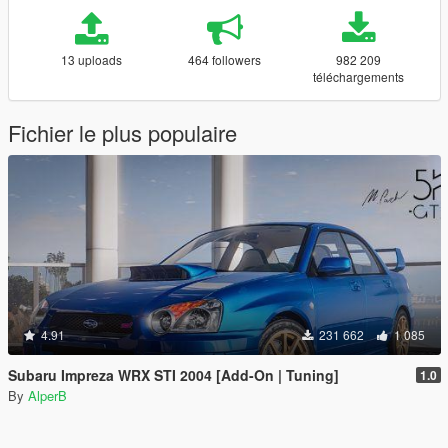
13 uploads
464 followers
982 209
téléchargements
Fichier le plus populaire
4.91
231 662
1 085
Subaru Impreza WRX STI 2004 [Add-On | Tuning]
1.0
By
AlperB