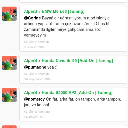
AlperB
»
BMW M6 E63 [Tuning]
@Corine
Bayağıdır uğraşmıyorum mod işleriyle
aslında yapılabilir ama çok uzun sürer :D boş bi
zamanımda ilgilenmeye çalışıcam ama söz
vermeyeyim
Voir le contexte
5 octobre 2018
AlperB
»
Honda Civic Si '99 [Add-On | Tuning]
@pumaone
yea :)
Voir le contexte
24 septembre 2018
AlperB
»
Honda S2000 AP2 [Add-On | Tuning]
@nomercy
Ön far, arka far, ön tampon, arka tampon,
jant ve konsol
Voir le contexte
26 janvier 2018