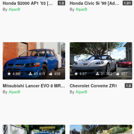
Honda S2000 AP1 '03 [Add-On]
Honda Civic Si '99 [Add-On | Tuning]
1.0
1.01
By
AlperB
By
AlperB
4.96
63 415
458
4.67
31 352
407
Mitsubishi Lancer EVO 8 MR [Tuning]
Chevrolet Corvette ZR1
1.0
By
AlperB
By
AlperB