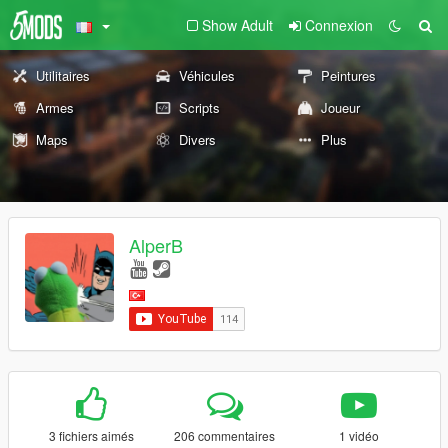
Show Adult
Connexion
Utilitaires
Véhicules
Peintures
Armes
Scripts
Joueur
Maps
Divers
Plus
AlperB
3 fichiers aimés
206 commentaires
1 vidéo