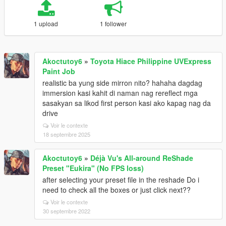
1 upload
1 follower
Akoctutoy6
»
Toyota Hiace Philippine UVExpress
Paint Job
realistic ba yung side mirron nito? hahaha dagdag
immersion kasi kahit di naman nag rereflect mga
sasakyan sa likod first person kasi ako kapag nag da
drive
Voir le contexte
18 septembre 2025
Akoctutoy6
»
Déjà Vu's All-around ReShade
Preset "Eukira" (No FPS loss)
after selecting your preset file in the reshade Do i
need to check all the boxes or just click next??
Voir le contexte
30 septembre 2022