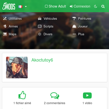
Show Adult
Connexion
Utilitaires
Véhicules
Peintures
Armes
Scripts
Joueur
Maps
Divers
Plus
Akoctutoy6
1 fichier aimé
2 commentaires
1 vidéo