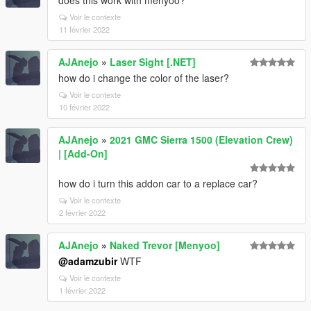
does this work with menyoo?
Voir le contexte
11 février 2022
AJAnejo
»
Laser Sight [.NET]
how do i change the color of the laser?
Voir le contexte
10 février 2022
AJAnejo
»
2021 GMC Sierra 1500 (Elevation Crew)
| [Add-On]
how do i turn this addon car to a replace car?
Voir le contexte
2 février 2022
AJAnejo
»
Naked Trevor [Menyoo]
@adamzubir
WTF
Voir le contexte
1 février 2022