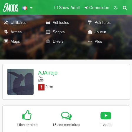
Show Adult
Connexion
Utilitaires
Véhicules
Peintures
Armes
Scripts
Joueur
Maps
Divers
Plus
AJAnejo
1 fichier aimé
15 commentaires
1 vidéo