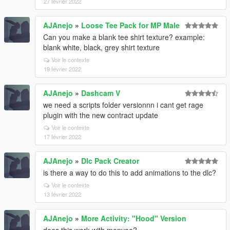
27 février 2022
AJAnejo
»
Loose Tee Pack for MP Male
Can you make a blank tee shirt texture? example:
blank white, black, grey shirt texture
Voir le contexte
19 février 2022
AJAnejo
»
Dashcam V
we need a scripts folder versionnn i cant get rage
plugin with the new contract update
Voir le contexte
17 février 2022
AJAnejo
»
Dlc Pack Creator
is there a way to do this to add animations to the dlc?
Voir le contexte
13 février 2022
AJAnejo
»
More Activity: "Hood" Version