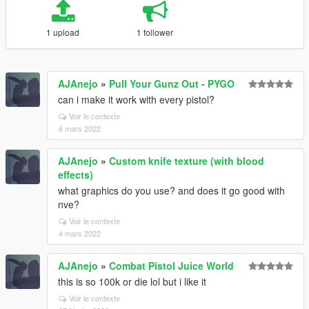
1 upload
1 follower
AJAnejo
»
Pull Your Gunz Out - PYGO
can i make it work with every pistol?
Voir le contexte
6 mars 2022
AJAnejo
»
Custom knife texture (with blood
effects)
what graphics do you use? and does it go good with
nve?
Voir le contexte
4 mars 2022
AJAnejo
»
Combat Pistol Juice World
this is so 100k or die lol but i like it
Voir le contexte