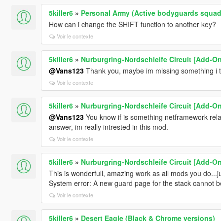
5killer6
»
Personal Army (Active bodyguards squad
How can i change the SHIFT function to another key?
Voir le contexte
5killer6
»
Nurburgring-Nordschleife Circuit [Add-O
@Vans123
Thank you, maybe im missing something i thoug
Voir le contexte
5killer6
»
Nurburgring-Nordschleife Circuit [Add-O
@Vans123
You know if is something netframework relate
answer, im really intrested in this mod.
Voir le contexte
5killer6
»
Nurburgring-Nordschleife Circuit [Add-O
This is wonderfull, amazing work as all mods you do...just
System error: A new guard page for the stack cannot b
Voir le contexte
5killer6
»
Desert Eagle (Black & Chrome versions)