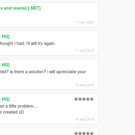
s and teams) [.NET]
7 mars 2020
n HQ]
ht i had, i'll will try again.
11 août 2019
n HQ]
d? is there a solution? i will aprecciate your
10 août 2019
n HQ]
 a little problem....
e created xD
10 août 2019