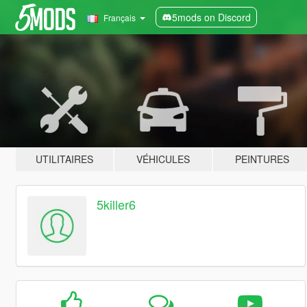
5mods on Discord
Français
UTILITAIRES
VÉHICULES
PEINTURES
5killer6