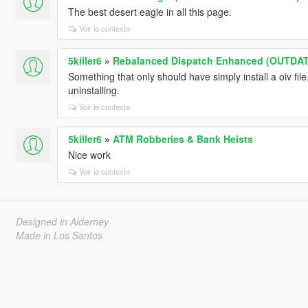
The best desert eagle in all this page.
Voir le contexte
5killer6
»
Rebalanced Dispatch Enhanced (OUTDA
Something that only should have simply install a oiv file,
uninstalling.
Voir le contexte
5killer6
»
ATM Robberies & Bank Heists
Nice work
Voir le contexte
Designed in Alderney
Made in Los Santos