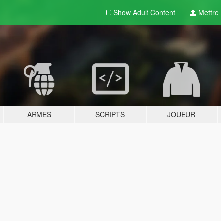
Show Adult
Content
Mettre e
ARMES
SCRIPTS
JOUEUR