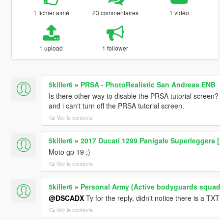
1 fichier aimé
23 commentaires
1 vidéo
1 upload
1 follower
5killer6
»
PRSA - PhotoRealistic San Andreas ENB
Is there other way to disable the PRSA tutorial screen
and i can't turn off the PRSA tutorial screen.
Voir le contexte
5killer6
»
2017 Ducati 1299 Panigale Superleggera 
Moto gp 19 ;)
Voir le contexte
5killer6
»
Personal Army (Active bodyguards squad
@DSCADX
Ty for the reply, didn't notice there is a T
Voir le contexte