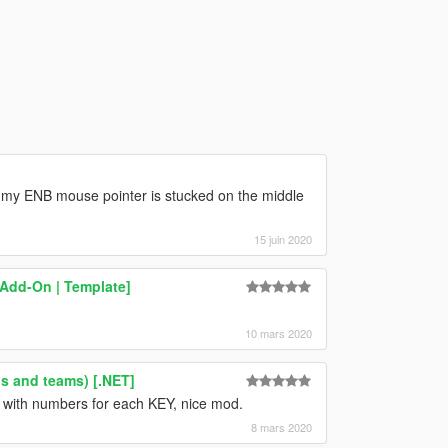
? my ENB mouse pointer is stucked on the middle
15 juin 2020
[Add-On | Template]
10 mars 2020
s and teams) [.NET]
XT with numbers for each KEY, nice mod.
8 mars 2020